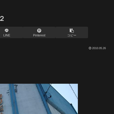
２
LINE
Pinterest
コピー
2010.05.26