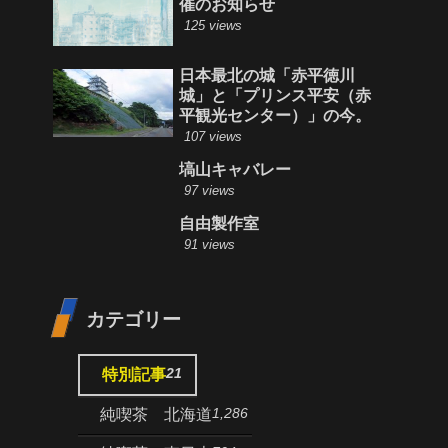
催のお知らせ
125 views
日本最北の城「赤平徳川
城」と「プリンス平安（赤
平観光センター）」の今。
107 views
塙山キャバレー
97 views
自由製作室
91 views
カテゴリー
21
特別記事
1,286
純喫茶 北海道