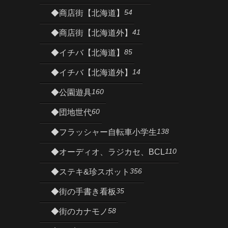
54
◆商店街【北海道】
41
◆商店街【北海道外】
85
◆イチバ【北海道】
14
◆イチバ【北海道外】
160
◆公園遊具
60
◆団地世代
138
◆フラッシャー自転車小学生
110
◆オーディオ、ラジカセ、BCL
356
◆ステキ&珍スポット
35
◆街の手書き看板
58
◆街のカナモノ