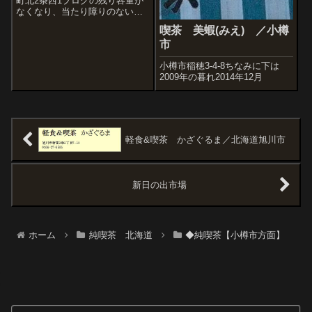
町北2条西1ブログの残り容量が
なくなり、当たり障りのない過
去記事を消去した分、新たに追
喫茶 美蝦(みえ) ／小樽
加という形で続けてきました。
市
まるで自転車操業的な作業。１
投稿あたりの写真を少なく、あ
小樽市稲穂3-4-8ちなみに下は
るいは小さく掲載すれば容量の
2009年の暮れ2014年12月
節約になるんで...
軽食&喫茶 かざぐるま／北海道旭川市
新日の出市場
ホーム
純喫茶 北海道
◆純喫茶【小樽市方面】