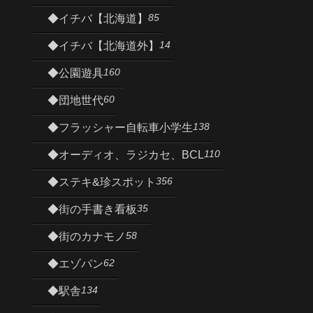
85
◆イチバ【北海道】
14
◆イチバ【北海道外】
160
◆公園遊具
60
◆団地世代
138
◆フラッシャー自転車小学生
110
◆オーディオ、ラジカセ、BCL
356
◆ステキ&珍スポット
35
◆街の手書き看板
58
◆街のカナモノ
62
◆エゾパン
134
◆駅舎