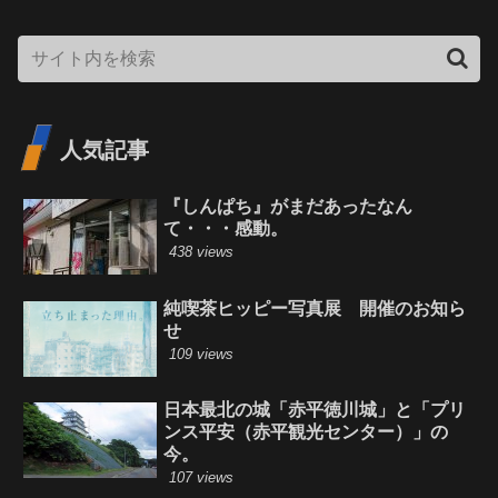
人気記事
『しんぱち』がまだあったなん
て・・・感動。
438 views
純喫茶ヒッピー写真展 開催のお知ら
せ
109 views
日本最北の城「赤平徳川城」と「プリ
ンス平安（赤平観光センター）」の
今。
107 views