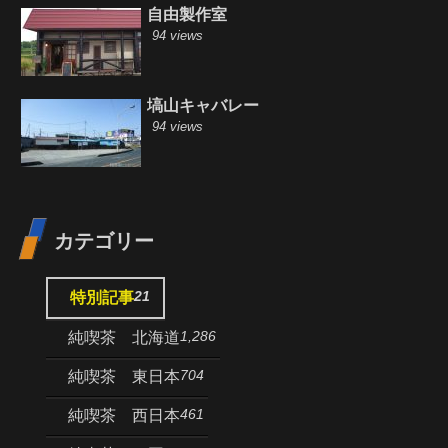
自由製作室
94 views
塙山キャバレー
94 views
カテゴリー
21
特別記事
1,286
純喫茶 北海道
704
純喫茶 東日本
461
純喫茶 西日本