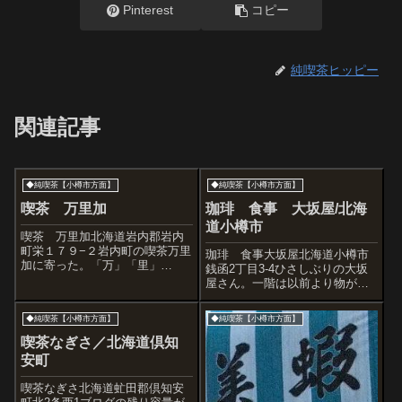
Pinterest
コピー
純喫茶ヒッピー
関連記事
◆純喫茶【小樽市方面】
◆純喫茶【小樽市方面】
喫茶 万里加
珈琲 食事 大坂屋/北海
道小樽市
喫茶 万里加北海道岩内郡岩内
町栄１７９−２岩内町の喫茶万里
珈琲 食事大坂屋北海道小樽市
加に寄った。「万」「里」
銭函2丁目3-4ひさしぶりの大坂
「加」と一文字づつキューブに
屋さん。一階は以前より物が増
なっていて、字体もグッとく
えたかも、という印象がありま
る。松尾ジンギスカンが同じ建
した。今回は二階客席だから、
◆純喫茶【小樽市方面】
◆純喫茶【小樽市方面】
物にあり、経営は共通のよう
町や海を見ながらホントぼんや
だ。松尾ジンギスカンを経営す
り。お客もいなかったから、帰
喫茶なぎさ／北海道倶知
る株式会社マツオのロゴ...
るときに写真を撮らせていただ
安町
きました。2...
喫茶なぎさ北海道虻田郡倶知安