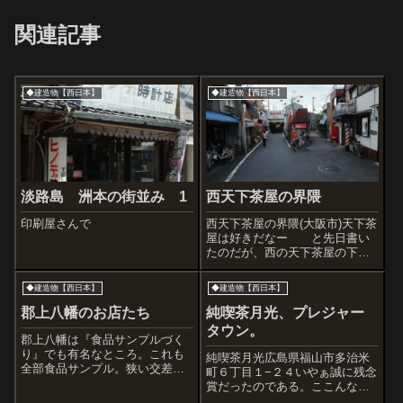
関連記事
◆建造物【西日本】
◆建造物【西日本】
淡路島 洲本の街並み 1
西天下茶屋の界隈
印刷屋さんで
西天下茶屋の界隈(大阪市)天下茶
屋は好きだなー と先日書い
たのだが、西の天下茶屋の下町
ぶりも病みつき系。晩御飯のお
かずの買い物帰りの奥さまた
◆建造物【西日本】
◆建造物【西日本】
ち、じいちゃんばあちゃん、路
上で遊んでるがきんちょたち、
郡上八幡のお店たち
純喫茶月光、プレジャー
チャリこぐ人々、ごくごく当た
タウン。
り前の光景にな...
郡上八幡は『食品サンプルづく
り』でも有名なところ。これも
純喫茶月光広島県福山市多治米
全部食品サンプル。狭い交差点
町６丁目１−２４いやぁ誠に残念
の連続って、ちょっと怖いけど
賞だったのである。ここんない
すごく魅力的でした。町を探索
い喫茶店みつけたのにお休みと