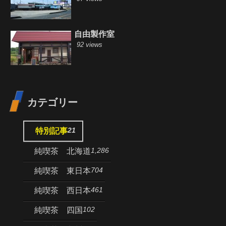
自由製作室
92 views
カテゴリー
21
特別記事
1,286
純喫茶 北海道
704
純喫茶 東日本
461
純喫茶 西日本
102
純喫茶 四国