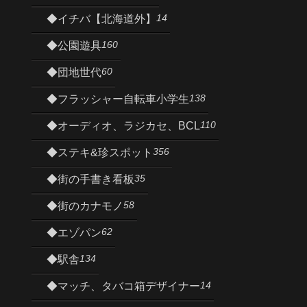
14
◆イチバ【北海道外】
160
◆公園遊具
60
◆団地世代
138
◆フラッシャー自転車小学生
110
◆オーディオ、ラジカセ、BCL
356
◆ステキ&珍スポット
35
◆街の手書き看板
58
◆街のカナモノ
62
◆エゾパン
134
◆駅舎
14
◆マッチ、タバコ箱デザイナー