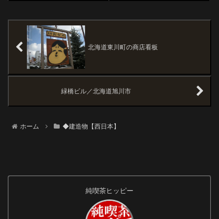
するにはこの橋は何度も渡るこ
は。トホホ店名も看板もこの上
とになります。橋を渡ると新町
なく好み。トホホホま、喫茶巡
通りという商店街になります。
りとはこういうもんである。ト
夜は・・・こんな...
ホホノホプレジャータウン広島
県福山市１１朝...
北海道東川町の商店看板
緑橋ビル／北海道旭川市
ホーム
◆建造物【西日本】
純喫茶ヒッピー