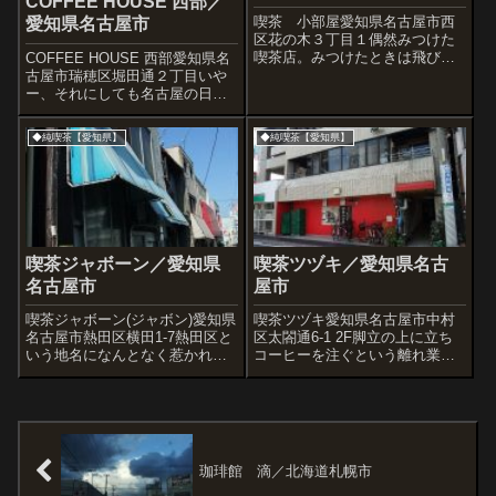
COFFEE HOUSE 西部／
喫茶 小部屋愛知県名古屋市西
愛知県名古屋市
区花の木３丁目１偶然みつけた
喫茶店。みつけたときは飛び上
COFFEE HOUSE 西部愛知県名
がって喜びました。だってここ
古屋市瑞穂区堀田通２丁目いや
可愛いでしょ。おばあちゃんが
ー、それにしても名古屋の日曜
ランチをつくってくれました
の朝は、喫茶店が混んでいる。
よ。
この店も入店したとたん目を疑
◆純喫茶【愛知県】
◆純喫茶【愛知県】
ってしまった。こんな状態、北
海道ではまずないよなぁ。私の
場合、午前中はパジャマのまん
まゴロ...
喫茶ジャボーン／愛知県
喫茶ツヅキ／愛知県名古
名古屋市
屋市
喫茶ジャボーン(ジャボン)愛知県
喫茶ツヅキ愛知県名古屋市中村
名古屋市熱田区横田1-7熱田区と
区太閤通6-1 2F脚立の上に立ち
いう地名になんとなく惹かれて
コーヒーを注ぐという離れ業の
電車を降りてみました。やはり
喫茶店。テレビでみたことがあ
商店街や交差点風景など、いい
りいつか行きたいと思っていた
ところ。喫茶はないかと探して
お店です。名古屋駅からも近い
てみつかったのがこちらです。
ところでした。あれ!?案外新し
このあとほかにも見つけまし
いお店なのかな。いやいや創業
た。常連さ...
77年っ...
珈琲館 滴／北海道札幌市