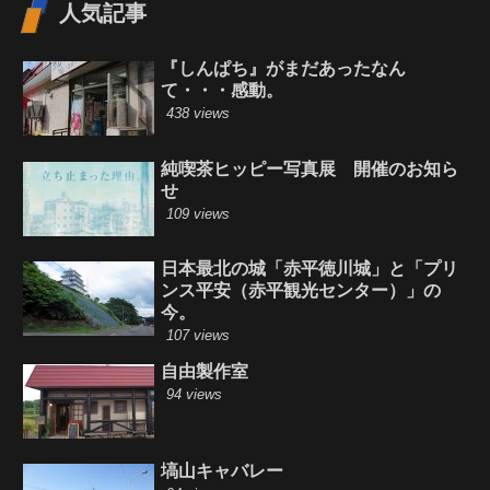
人気記事
『しんぱち』がまだあったなん
て・・・感動。
438 views
純喫茶ヒッピー写真展 開催のお知ら
せ
109 views
日本最北の城「赤平徳川城」と「プリ
ンス平安（赤平観光センター）」の
今。
107 views
自由製作室
94 views
塙山キャバレー