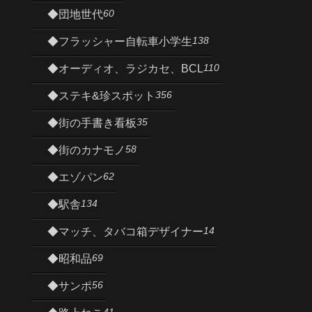
60
◆団地世代
138
◆フラッシャー自転車小学生
110
◆オーディオ、ラジカセ、BCL
356
◆ステキ&珍スポット
35
◆街の手書き看板
58
◆街のカナモノ
62
◆エゾパン
134
◆駅舎
14
◆マッチ、タバコ箱デザイナー
69
◆昭和品
56
◆サンポ
41