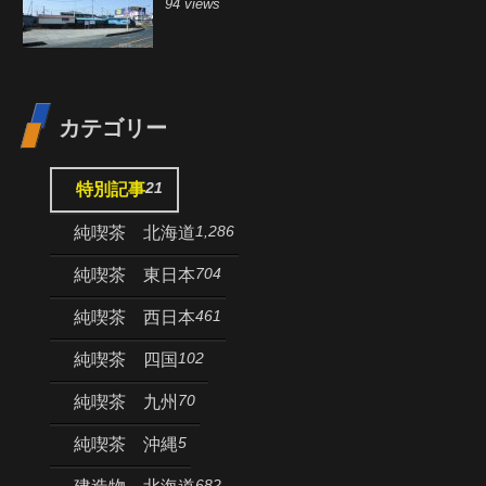
94 views
カテゴリー
21
特別記事
1,286
純喫茶 北海道
704
純喫茶 東日本
461
純喫茶 西日本
102
純喫茶 四国
70
純喫茶 九州
5
純喫茶 沖縄
682