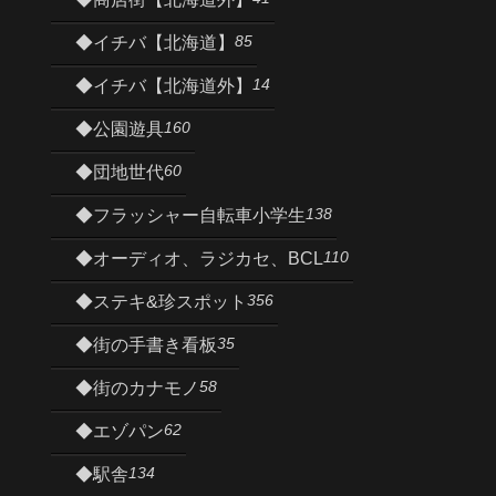
85
◆イチバ【北海道】
14
◆イチバ【北海道外】
160
◆公園遊具
60
◆団地世代
138
◆フラッシャー自転車小学生
110
◆オーディオ、ラジカセ、BCL
356
◆ステキ&珍スポット
35
◆街の手書き看板
58
◆街のカナモノ
62
◆エゾパン
134
◆駅舎