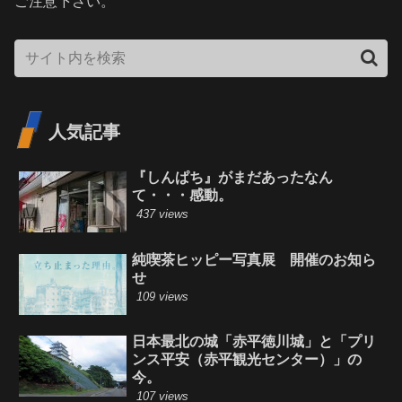
ご注意下さい。
人気記事
『しんぱち』がまだあったなん
て・・・感動。
437 views
純喫茶ヒッピー写真展 開催のお知ら
せ
109 views
日本最北の城「赤平徳川城」と「プリ
ンス平安（赤平観光センター）」の
今。
107 views