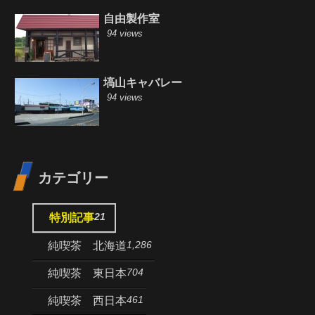
自由製作室
94 views
塙山キャバレー
94 views
カテゴリー
21
特別記事
1,286
純喫茶 北海道
704
純喫茶 東日本
461
純喫茶 西日本