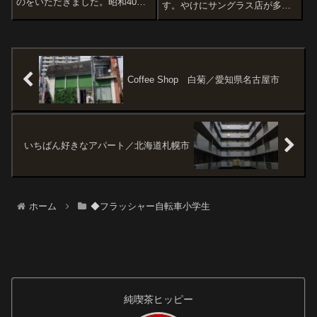
のをいただきました。昭和40～
す。やけにサングラス店が多い
50年代に男子小学生たちに大流
ですが、左下に駐輪しているジ
行したジュニアスポーツ自転
ュニアスポーツ自転車に注目。
車。ウインカー（フラッシャ
これってあれですかね。拡大
ー）付き自転車。またその話。
当時の価格で６万円前後、現在
だと１５万円くら...
Coffee Shop 白菊／愛知県名古屋市
いちばん好きなアパート／北海道札幌市
ホーム
◆フラッシャー自転車小学生
純喫茶ヒッピー