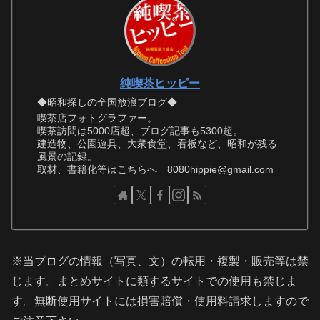
純喫茶ヒッピー
◆昭和探しの全国放浪ブログ◆
喫茶店フォトグラファー。
喫茶訪問は5000店超、ブログ記事も5300超。
建造物、公園遊具、大衆食堂、看板など、昭和が残る
風景の記録。
取材、書籍化等はこちらへ 8080hippie@gmail.com
※当ブログの情報（写真、文）の転用・複製・販売等は禁
じます。まとめサイトに類するサイトでの使用も禁じま
す。無断使用サイトには損害賠償・使用料請求しますので