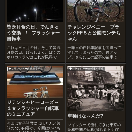
皆既月食の日、でんきゅ
チャレンジベニー ブラ
う交換 / フラッシャー
ックFF５と公園モンテち
自転車
ゃん
これは三日月の日。そして皆既
一昨日の自転車記事を間違って
月食の日。げっしょく。ぼくの
消してしまったので、再アッ
ボロカメラではこれが限界でし
プ。さらにこの記事の後半で新
た。月をみていたら電球の調子
入り をご紹介しまーす。みな
が悪いことを思い出し・・・、
さん自転車乗ってますか?こちら
◆フラッシャー自転車小学生
◆フラッシャー自転車小学生
でんきゅう交換。JKH 三洋製
は先日もブログに登場したブリ
フラッシャー自転車パーツ 2
ヂストン・モンテカルロのモン
テちゃん。サイクリングで公園
に寄り一緒に遊び...
ジテンシャヒーローズ～
１★フラッシャー自転車
のミニチュア
車種はな～んだ?
今回は女子諸君にはほとんど興
ツイッターで流れてきた東京の
味のない内容か。今回はいいも
昭和中期の写真(撮影者不明)で