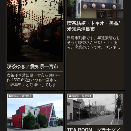
喫茶桔梗・トキオ・美益/
愛知県津島市
津島市到着です。早速素晴らし
そうな喫茶さん発見!・・・あ
ら、廃業のようです。ザンネ
ン。本日終了シールが剥がれ掛
けてるのが・・・・大好き!喫が
落ちそう街並みのようす天王通
り商店街の宮殿風?な建物、トキ
喫茶ゆき／愛知県一宮市
オに寄ったりして街をたのしみ
喫茶ゆき愛知県一宮市萩原町串
ます。旭川駅前...
作 1537-6僕はいつも一宮市を
「岐阜県」と勘違いしてしまう
んですが、行き慣れていない場
所のひとつ、一宮市。この街は
◆純喫茶【愛知県】
◆純喫茶【愛知県】
昭和喫茶が、たくさんあるらし
いのですが、何十年ぶりかにち
ょっと離れたあの町に向かいま
した。チン...
TEA ROOM グラナダ／