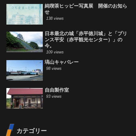
純喫茶ヒッピー写真展 開催のお知ら
せ
138 views
日本最北の城「赤平徳川城」と「プリ
ンス平安（赤平観光センター）」の
今。
109 views
塙山キャバレー
98 views
自由製作室
93 views
カテゴリー