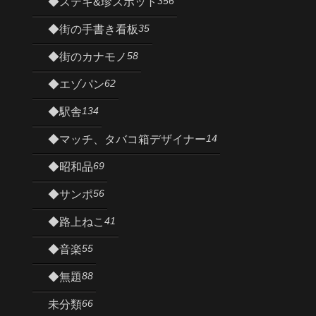
356
◆ステキ&珍スポット
35
◆街の手書き看板
58
◆街のカナモノ
62
◆エゾパン
134
◆駅舎
14
◆マッチ、タバコ箱デザイナー
69
◆昭和品
56
◆サンポ
41
◆路上ねこ
55
◆音楽
88
◆無題
66
未分類