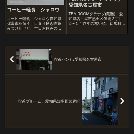
愛知県名古屋市
コーヒー軽食 シャロウ
TEA ROOMグラナダ(蔵灘) 愛
コーヒー軽食 シャロウ愛知県
知県名古屋市熱田区伝馬３丁目
弥富市稲荷４丁目５４良き喫茶
５−１４昨年の寒い頃、伝馬町は
みつけたけど、本日お休みのた
新堀川沿いの喫茶店。名古屋の
め眺めて帰りました。
街は道幅が広すぎて歩き旅はほ
んとシンドイ。この近くに小さ
な公園があって、疲れたんでち
ょいと休んでいたが、もうちょ
っと進...
喫茶バンビ/愛知県名古屋市
喫茶ブルーム／愛知県知多郡武豊町