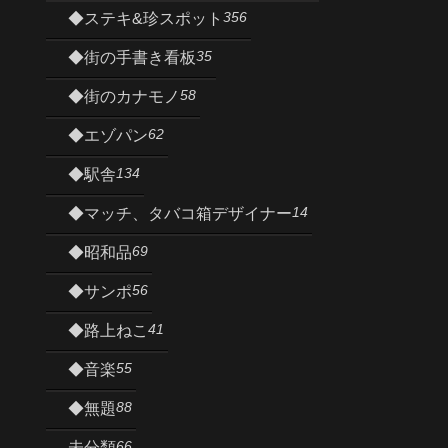
356
◆ステキ&珍スポット
35
◆街の手書き看板
58
◆街のカナモノ
62
◆エゾパン
134
◆駅舎
14
◆マッチ、タバコ箱デザイナー
69
◆昭和品
56
◆サンポ
41
◆路上ねこ
55
◆音楽
88
◆無題
66
未分類