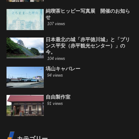
純喫茶ヒッピー写真展 開催のお知ら
せ
107 views
日本最北の城「赤平徳川城」と「プリ
ンス平安（赤平観光センター）」の
今。
104 views
塙山キャバレー
94 views
自由製作室
91 views
カテゴリー