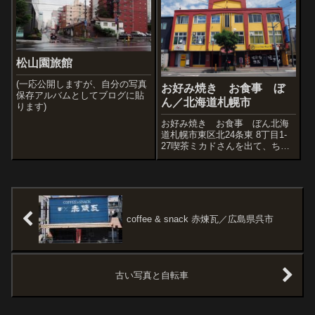
７年の１０月。上階のフロアは
棟。足を広げているようで安定
既にほとんど店...
感が感じら...
松山園旅館
(一応公開しますが、自分の写真
お好み焼き お食事 ぼ
保存アルバムとしてブログに貼
ん／北海道札幌市
ります)
お好み焼き お食事 ぼん北海
道札幌市東区北24条東 8丁目1-
27喫茶ミカドさんを出て、ちょ
っとだけ散歩します。ここは北
光線という通りで、東8丁目を東
西に流れています。あぁ懐かし
い。以前も書きましたが、昔ミ
カドさんのすぐ近くに住んでい
たので...
coffee & snack 赤煉瓦／広島県呉市
古い写真と自転車