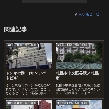
純喫茶ヒッピー
関連記事
◆建造物【札幌・石狩・江別】
◆建造物【札幌・石狩・江別】
ドンキの跡 (サンデパー
札幌市中央区界隈／札幌
トビル)
市
今日は札幌市のドンキの跡の写
札幌市中央区界隈／札幌市植物
真です。それだけです。ここは
園に隣接した好きな形のマンシ
もともと、そうご電器札幌本店
ョン「植物園グランドハイ
でした。マランツのCDデッキを
ツ」。上層が前面になるように
買いに行ったことがあります。
設計されていて面白いです。
◆建造物【札幌・石狩・江別】
◆建造物【札幌・石狩・江別】
取り壊されるそうです。ぼくが
2013.72015.8の植物園グランド
このビルに入った最後は２０１
ハイツ重厚な造りの道庁別館西