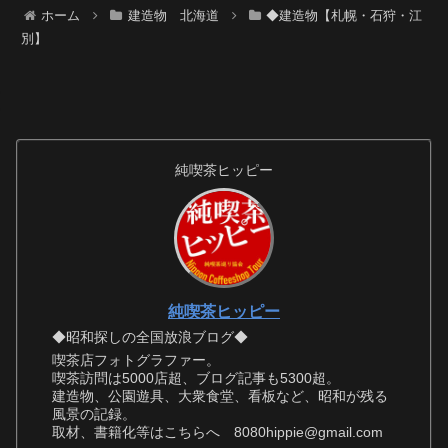
ホーム
建造物 北海道
◆建造物【札幌・石狩・江
別】
純喫茶ヒッピー
純喫茶ヒッピー
◆昭和探しの全国放浪ブログ◆
喫茶店フォトグラファー。
喫茶訪問は5000店超、ブログ記事も5300超。
建造物、公園遊具、大衆食堂、看板など、昭和が残る
風景の記録。
取材、書籍化等はこちらへ 8080hippie@gmail.com