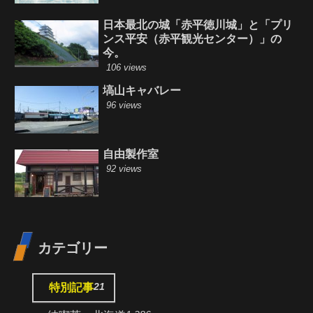
日本最北の城「赤平徳川城」と「プリ
ンス平安（赤平観光センター）」の
今。
106 views
塙山キャバレー
96 views
自由製作室
92 views
カテゴリー
21
特別記事