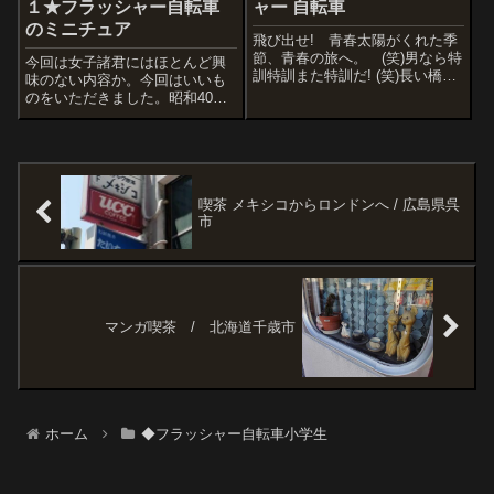
１★フラッシャー自転車
ャー 自転車
のミニチュア
飛び出せ! 青春太陽がくれた季
節、青春の旅へ。 (笑)男なら特
今回は女子諸君にはほとんど興
訓特訓また特訓だ! (笑)長い橋だ
味のない内容か。今回はいいも
ろうが・・・深い森だろう
のをいただきました。昭和40～
が・・・コイツといっしょなら
50年代に男子小学生たちに大流
大丈夫さ・・・・スズキ イン
行したジュニアスポーツ自転
パルス SL-FBお前と見る赤い
車。ウインカー（フラッシャ
血潮の夕陽が胸に沁みる
ー）付き自転車。またその話。
ぜ・・・飛...
当時の価格で６万円前後、現在
だと１５万円くら...
喫茶 メキシコからロンドンへ / 広島県呉
市
マンガ喫茶 / 北海道千歳市
ホーム
◆フラッシャー自転車小学生