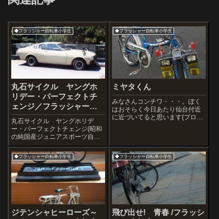
◆フラッシャー自転車小学生
◆フラッシャー自転車小学生
丸石サイクル ヤングホ
ミヤタくん
リデー・パーフェクトチ
みなさんコンチワ・・・。ぼく
ェンジ／フラッシャー自
はおそらく今日あたり仙台付近
転車
に近づいてると思います(ブログ
丸石サイクル ヤングホリデ
記事は8/20に書いてます)。8/26
ー・パーフェクトチェンジ(昭和
の夜はちょうどレベッカのコン
の純国産ジュニアスポーツ自転
サートがあるので夜は放浪せず
車)丸石自転車・・・。小学生の
そちらへ参戦予定。さて今日の
頃には丸石自転車に乗っていた
写真はボロスマホで撮った自転
◆フラッシャー自転車小学生
◆フラッシャー自転車小学生
ことは何度かブログに書いてき
車で...
ました。１９７５年頃に発売さ
れたジャンプ5という、大きなフ
ラッシャーが...
ジテンシャヒーローズ～
飛び出せ! 青春 /フラッシ