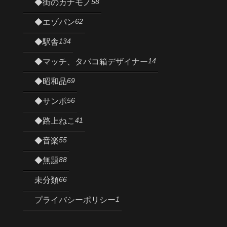
58
◆街のカナモノ
62
◆エゾパン
134
◆駅舎
14
◆マッチ、タバコ箱デザイナー
69
◆昭和品
56
◆サンポ
41
◆路上ねこ
55
◆音楽
88
◆無題
66
未分類
1
プライバシーポリシー