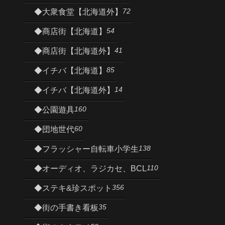
72
◆大衆食堂【北海道外】
54
◆商店街【北海道】
41
◆商店街【北海道外】
85
◆イチバ【北海道】
14
◆イチバ【北海道外】
160
◆公園遊具
60
◆団地世代
138
◆フラッシャー自転車小学生
110
◆オーディオ、ラジカセ、BCL
356
◆ステキ&珍スポット
35
◆街の手書き看板