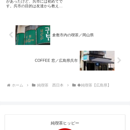
があったけど、呉市には初めてで
す。呉市の目的は友達から教えて
もらった「つた」さんに寄るこ
と。｢つた｣以外は適当に歩きな
がら、あるいは電話帳でみつける
ことにしました。喫茶つたは、呉
駅から約１キロほどのところにあ
り...
倉敷市内の喫茶／岡山県
COFFEE 窓／広島県呉市
ホーム
純喫茶 西日本
◆純喫茶【広島県】
純喫茶ヒッピー