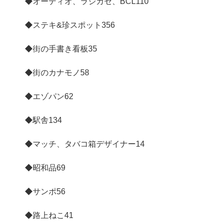
◆オーディオ、ラジカセ、BCL
110
◆ステキ&珍スポット
356
◆街の手書き看板
35
◆街のカナモノ
58
◆エゾパン
62
◆駅舎
134
◆マッチ、タバコ箱デザイナー
14
◆昭和品
69
◆サンポ
56
◆路上ねこ
41