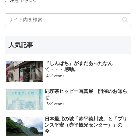
ご注意下さい。
人気記事
『しんぱち』がまだあったなん
て・・・感動。
422 views
純喫茶ヒッピー写真展 開催のお知ら
せ
138 views
日本最北の城「赤平徳川城」と「プリ
ンス平安（赤平観光センター）」の
今。