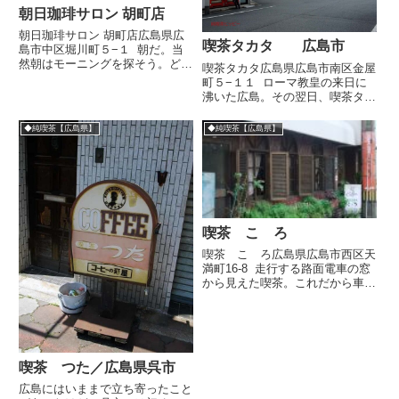
朝日珈琲サロン 胡町店
朝日珈琲サロン 胡町店広島県広
喫茶タカタ 広島市
島市中区堀川町５−１ 朝だ。当
然朝はモーニングを探そう。どの
喫茶タカタ広島県広島市南区金屋
店が早くからやっているかわから
町５−１１ ローマ教皇の来日に
ないけど、大きな道路沿いで探す
沸いた広島。その翌日、喫茶タカ
のだ。しばらくしてこんな喫茶が
タさんに寄った。朝７時にすでに
あった。なんだか品がありそうな
営業している。ジュースと書かれ
◆純喫茶【広島県】
◆純喫茶【広島県】
店。高級店かなとも思ったけど...
た隣の店も気になったが、まずは
一服である。 斜めに切られた
入口はカッコいい。ガ...
喫茶 こゝろ
喫茶 こゝろ広島県広島市西区天
満町16-8 走行する路面電車の窓
から見えた喫茶。これだから車内
ではうかうか寝てられない。下車
して訪問。 鎧戸と植物の鮮やか
な緑がとても好き。 店名からし
て夏目金之助さんの作品がお好き
なんでしょうかぼくもけ...
喫茶 つた／広島県呉市
広島にはいままで立ち寄ったこと