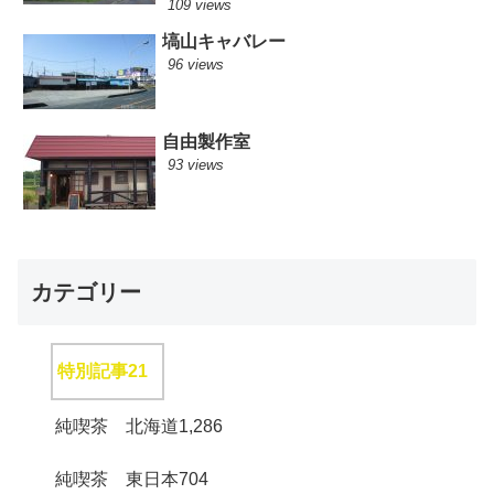
109 views
塙山キャバレー
96 views
自由製作室
93 views
カテゴリー
特別記事
21
純喫茶 北海道
1,286
純喫茶 東日本
704