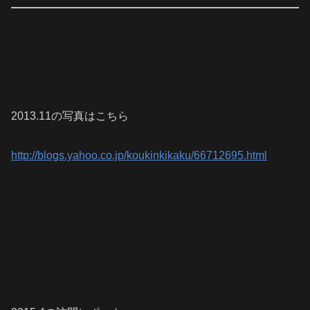
2013.11の写真はこちら
http://blogs.yahoo.co.jp/koukinkikaku/66712695.html