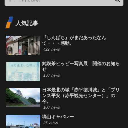
人気記事
『しんぱち』がまだあったなん
て・・・感動。
422 views
純喫茶ヒッピー写真展 開催のお知ら
せ
138 views
日本最北の城「赤平徳川城」と「プリ
ンス平安（赤平観光センター）」の
今。
108 views
塙山キャバレー
96 views