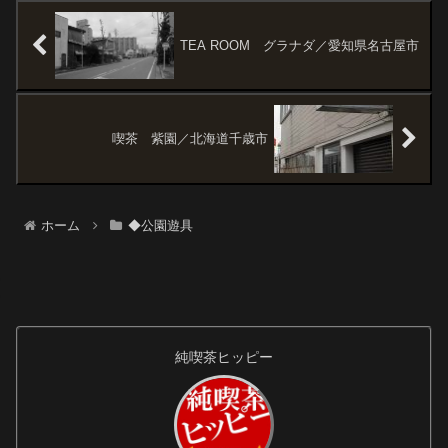
しめます。特に観覧車からの眺
公園全体が「キッチン」になっ
めは小樽の海を一...
ていて、ブランコはナイフとフ
ォーク。滑り...
TEA ROOM グラナダ／愛知県名古屋市
喫茶 紫園／北海道千歳市
ホーム
◆公園遊具
純喫茶ヒッピー