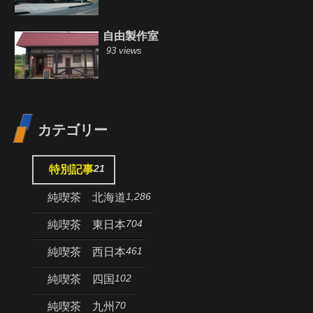
自由製作室
93 views
カテゴリー
21
特別記事
1,286
純喫茶 北海道
704
純喫茶 東日本
461
純喫茶 西日本
102
純喫茶 四国
70
純喫茶 九州