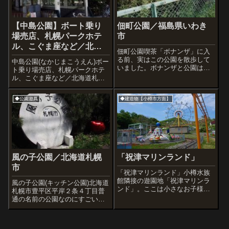
【中島公園】ボート乗り
佃町公園／福島県いわき
場売店、札幌パークホテ
市
ル、こぐま座など／北海
佃町公園喫茶「ボナンザ」に入
道札幌市
る前、実はこの公園を散歩して
中島公園(なかじまこうえん)ボー
いました。ボナンザと公園はす
ト乗り場売店、札幌パークホテ
ぐ近くにあります。パッと見、
ル、こぐま座など／北海道札幌
あまりに草ぼうぼうなので、原
市天気が良いので中島公園に行
っぱかと思いましたが、下の写
ってみましょう。JR札幌駅南口
◆公園遊具
◆建造物【小樽市方面】
真のように、なにやら遊具のよ
から続く札幌駅前通の南端(スス
うな物体が点在しているような
キノから少し南)にある公園です
ので公園か確かめ...
ごく広い、池や小川もあるのど
かな市...
風の子公園／北海道札幌
「祝津マリンランド」
市
「祝津マリンランド」小樽水族
館隣接の遊園地「祝津マリンラ
風の子公園(キッチン公園)北海道
ンド」。ここは小さなお子様で
札幌市豊平区平岸２条４丁目普
も楽しめるアトラクションも盛
通の名前の公園なのにすごい面
りだくさんの遊園地。観覧車や
白い公園ですイチゴがたくさん
ゴーカート、サイクルライダー
転がっていますが、注目はこれ
やバイキング、などを気軽に楽
ではありません。こっちです。