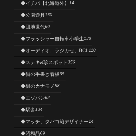
14
◆イチバ【北海道外】
160
◆公園遊具
60
◆団地世代
138
◆フラッシャー自転車小学生
110
◆オーディオ、ラジカセ、BCL
356
◆ステキ&珍スポット
35
◆街の手書き看板
58
◆街のカナモノ
62
◆エゾパン
134
◆駅舎
14
◆マッチ、タバコ箱デザイナー
69
◆昭和品