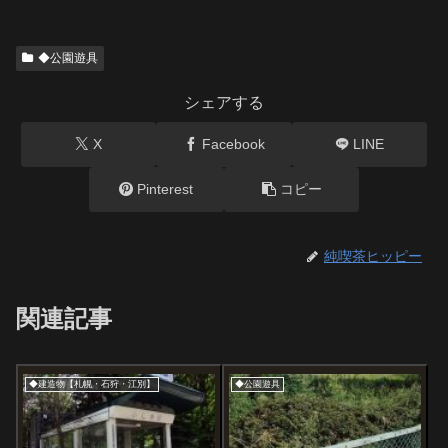
◆公園遊具
シェアする
X
Facebook
LINE
Pinterest
コピー
純喫茶ヒッピー
関連記事
◆建造物【札幌・石狩・江別】
◆公園遊具