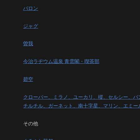
バロン
ジャグ
曽我
今治ラヂウム温泉 青雲閣・喫茶部
碧空
クローバー、ミラノ、ユーカリ、樅、セルシー、バ
チルチル、ガーネット、南十字星、マリン、エミー
その他