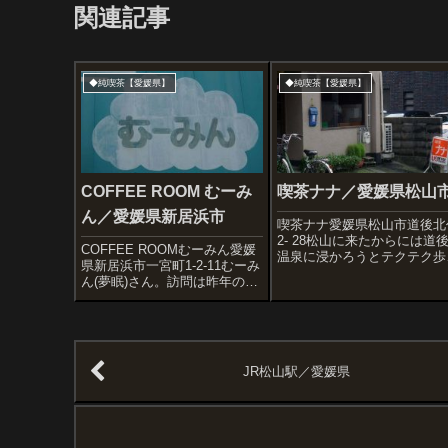
関連記事
◆純喫茶【愛媛県】
◆純喫茶【愛媛県】
COFFEE ROOM むーみ
喫茶ナナ／愛媛県松山
ん／愛媛県新居浜市
喫茶ナナ愛媛県松山市道後北
2- 28松山に来たからには道
COFFEE ROOMむーみん愛媛
温泉に浸かろうとテクテク歩
県新居浜市一宮町1-2-11むーみ
ておりました。そう、松山は
ん(夢眠)さん。訪問は昨年の
っきりいって温泉目当て。き
夏。モーニングセットを食べに
がいみたいにコーヒーばかり
入った喫茶は開店して40年が
んでないでたまには肩まで湯
経つ雰囲気のいい店でした。喫
浸かってゆっくりせよ、との
茶店としてまだまだ元気いっぱ
からのありが...
いな感じがしたのだけど、二人
JR松山駅／愛媛県
の明...