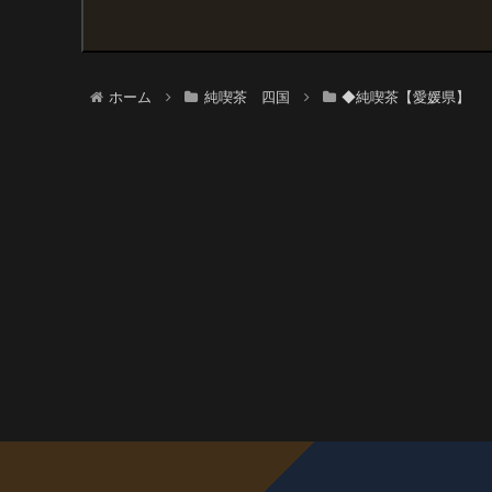
ホーム
純喫茶 四国
◆純喫茶【愛媛県】