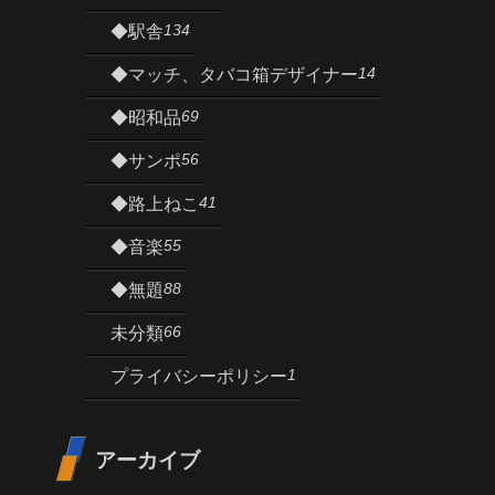
134
◆駅舎
14
◆マッチ、タバコ箱デザイナー
69
◆昭和品
56
◆サンポ
41
◆路上ねこ
55
◆音楽
88
◆無題
66
未分類
1
プライバシーポリシー
アーカイブ