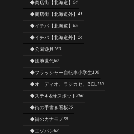
54
◆商店街【北海道】
41
◆商店街【北海道外】
85
◆イチバ【北海道】
14
◆イチバ【北海道外】
160
◆公園遊具
60
◆団地世代
138
◆フラッシャー自転車小学生
110
◆オーディオ、ラジカセ、BCL
356
◆ステキ&珍スポット
35
◆街の手書き看板
58
◆街のカナモノ
62
◆エゾパン