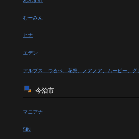
あんず村
むーみん
ヒナ
エデン
アルプス、つるべ、花祭、ノアノア、ムービー、グ
今治市
マニアナ
5IN