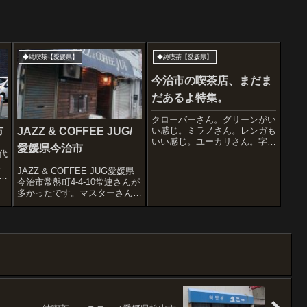
◆純喫茶【愛媛県】
◆純喫茶【愛媛県】
今治市の喫茶店、まだま
だあるよ特集。
クローバーさん。グリーンがい
市
JAZZ & COFFEE JUG/
い感じ。ミラノさん。レンガも
いい感じ。ユーカリさん。字体
愛媛県今治市
もロゴマークも、いい感じ。で
代
た、ピンボケ写真。樅さん。植
後
JAZZ & COFFEE JUG愛媛県
物がいい感じ。セルシーさん。
い
今治市常盤町4-4-10常連さんが
すばらしい。バンビーさん。す
は
多かったです。マスターさんは
ばらしいー。どあっぷ。いい色
ち
自転車が好きだし、スピーカー
です。漁港近くに...
飲
の台は自作しているし粋な方。
に
今治と広島の尾道を結ぶ全長約
脳
70kmの瀬戸内しまなみ海道に
は、海峡を横断する自転車...