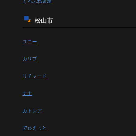
くろふね菓舗
松山市
ユニー
カリブ
リチャード
ナナ
カトレア
でゅえっと