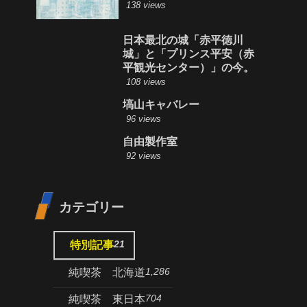
138 views
日本最北の城「赤平徳川
城」と「プリンス平安（赤
平観光センター）」の今。
108 views
塙山キャバレー
96 views
自由製作室
92 views
カテゴリー
21
特別記事
1,286
純喫茶 北海道
704
純喫茶 東日本