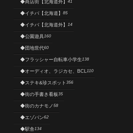
41
◆商店街【北海道外】
85
◆イチバ【北海道】
14
◆イチバ【北海道外】
160
◆公園遊具
60
◆団地世代
138
◆フラッシャー自転車小学生
110
◆オーディオ、ラジカセ、BCL
356
◆ステキ&珍スポット
35
◆街の手書き看板
58
◆街のカナモノ
62
◆エゾパン
134
◆駅舎