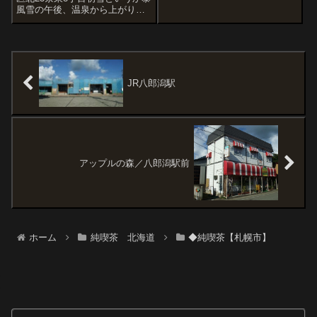
まいました。ご冥福をお祈りい
風雪の午後、温泉から上がり、
たします。美しいドアノブはこ
車で移動。頭の片隅にあった喫
の店以外で見たことが無い。椅
茶滴さんへまっしぐら。ママさ
子と似た色のガムテで補修して
んと常連さんひとり店内にはジ
ある。好きだな。生クリームが
ャズが流れ、暗くて、座り心地
ほんと旨い左の子...
いいチェアのため、ちょっとウ
トウトし...
JR八郎潟駅
アップルの森／八郎潟駅前
ホーム
純喫茶 北海道
◆純喫茶【札幌市】