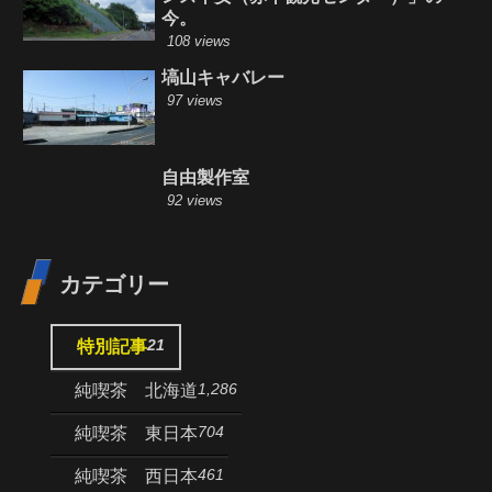
今。
108 views
塙山キャバレー
97 views
自由製作室
92 views
カテゴリー
21
特別記事
1,286
純喫茶 北海道
704
純喫茶 東日本
461
純喫茶 西日本