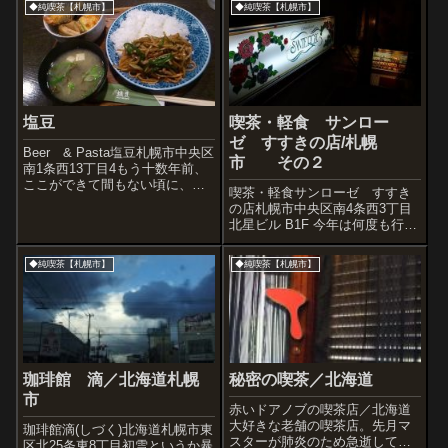
◆純喫茶【札幌市】
◆純喫茶【札幌市】
塩豆
喫茶・軽食 サンロー
ゼ すすきの店/札幌
Beer & Pasta塩豆札幌市中央区
市 その２
南1条西13丁目4もう十数年前、
ここができて間もない頃に、
喫茶・軽食サンローゼ すすき
「塩豆」って面白い名前だなー
の店札幌市中央区南4条西3丁目
と思って入って見たところ、ジ
北星ビル B1F 今年は何度も行け
ャズと暗めの店内が気に行っ
た、サンローゼ。ススキノの真
て、毎月利用していたのだが、
ん中、サンローゼ。昭和ゴージ
なぜかそれ以来忘れてしまって
◆純喫茶【札幌市】
◆純喫茶【札幌市】
ャスな、サンローゼ。写真を撮
おり...
った日もあったので、何日か分
を掲載。すすきのの真ん中に２
４５席...
珈琲館 滴／北海道札幌
秘密の喫茶／北海道
市
赤いドアノブの喫茶店／北海道
大好きな老舗の喫茶店。先月マ
珈琲館滴(しづく)北海道札幌市東
スターが肺炎のため急逝してし
区北25条東8丁目初雪というか暴