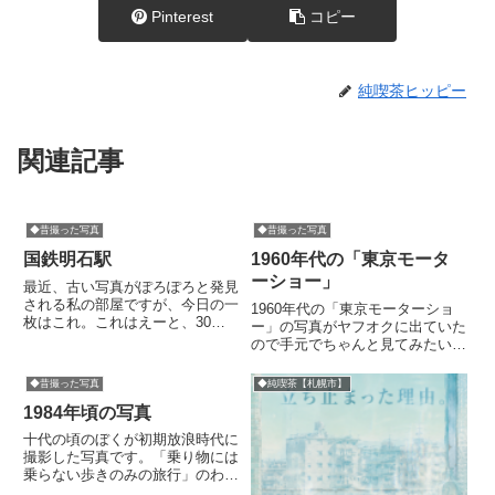
Pinterest
コピー
純喫茶ヒッピー
関連記事
◆昔撮った写真
◆昔撮った写真
国鉄明石駅
1960年代の「東京モータ
ーショー」
最近、古い写真がぽろぽろと発見
される私の部屋ですが、今日の一
1960年代の「東京モーターショ
枚はこれ。これはえーと、30年
ー」の写真がヤフオクに出ていた
ちょっと前の明石駅です。この夜
ので手元でちゃんと見てみたいと
は、喫茶巡りを終え、明石公園の
思い、入札しといたら落札されて
公園のベンチで寝て夜を明かそう
ました。自宅にとどいたので早速
◆昔撮った写真
◆純喫茶【札幌市】
と考えながら撮った一枚です。<
開封。写真の風景の中に開催年は
この夜のメモ>(淡路島にしばら...
1984年頃の写真
見られませんでしたが、展示の車
種を見るとこれはおそらく19...
十代の頃のぼくが初期放浪時代に
撮影した写真です。「乗り物には
乗らない歩きのみの旅行」のわり
に駅の写真が多いのは、つまりそ