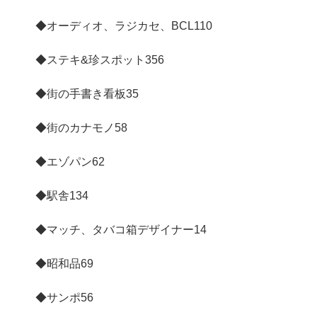
◆オーディオ、ラジカセ、BCL
110
◆ステキ&珍スポット
356
◆街の手書き看板
35
◆街のカナモノ
58
◆エゾパン
62
◆駅舎
134
◆マッチ、タバコ箱デザイナー
14
◆昭和品
69
◆サンポ
56