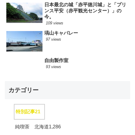
日本最北の城「赤平徳川城」と「プリ
ンス平安（赤平観光センター）」の
今。
109 views
塙山キャバレー
97 views
自由製作室
93 views
カテゴリー
特別記事
21
純喫茶 北海道
1,286