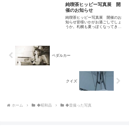
の日の休憩場所や寝床（無断宿
純喫茶ヒッピー写真展 開
泊）として使っていたから。九州
催のお知らせ
の大分、鹿児島、宮崎方面で
純喫茶ヒッピー写真展 開催のお
す。 国鉄 重岡駅。 国鉄
知らせ皆様いかがお過ごしでしょ
宗...
うか。札幌も夏っぽくなってきま
した。散歩には最適な季節とな
り、私もぶらぶらしています。さ
て、札幌の喫茶店内で私の写真展
『立ち止まった理由。』を開催し
ます。路上で偶然に見つけたもの
を...
ペダルカー
クイズ
ホーム
◆昭和品
◆昔撮った写真