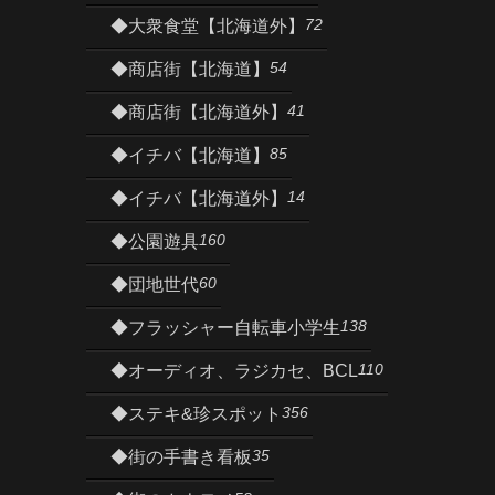
72
◆大衆食堂【北海道外】
54
◆商店街【北海道】
41
◆商店街【北海道外】
85
◆イチバ【北海道】
14
◆イチバ【北海道外】
160
◆公園遊具
60
◆団地世代
138
◆フラッシャー自転車小学生
110
◆オーディオ、ラジカセ、BCL
356
◆ステキ&珍スポット
35
◆街の手書き看板