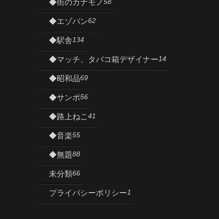
58
◆街のカナモノ
62
◆エゾパン
134
◆駅舎
14
◆マッチ、タバコ箱デザイナー
69
◆昭和品
56
◆サンポ
41
◆路上ねこ
55
◆音楽
88
◆無題
66
未分類
1
プライバシーポリシー