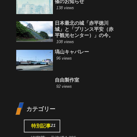
催のお知らせ
138 views
日本最北の城「赤平徳川
城」と「プリンス平安（赤
平観光センター）」の今。
108 views
塙山キャバレー
96 views
自由製作室
92 views
カテゴリー
21
特別記事