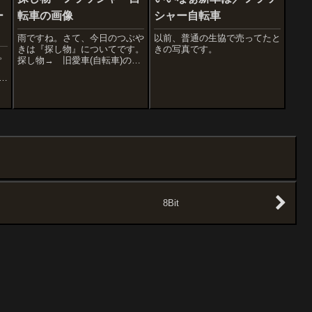
ー
転車の画像
シャー自転車
雨ですね。さて、今日のつぶや
以前、普通の生協で売ってたと
きは『探し物』についてです。
きの写真です。
。
探し物→ 旧愛車(自転車)の画
像・私、光るウインカーやスピ
も
ードメーターのついた『ウイン
カー付き自転車(フラッシャー
と
自転車)』がいまでも好き なん
ら
ですが、おそらく１９７４年～
展
１９７５年頃...
っ
8Bit