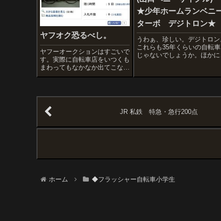
★少年ホームランベニ
ターボ デジトロン★
ヤフオク恐るべし。
うわぁ、珍しい。デジトロン
これらも35年くらいの自転車
ヤフーオークションはすごいで
じゃないでしょうか。ほかに
す。実際に自転車店をいつくも
ブリヂストンなど並んでいま
まわってもなかなか出てこない
す。喫茶めぐりのついでに、
ようなパーツがいとも簡単にみ
ある自転車店をのぞいてみた
つけられます(そのかわり値段
発見したもの。これは店頭に
が張りますが)。たとえ
示しているものではなく、お
ば・・・・ブリヂストン アス
ちゃんに尋ねたらニ...
トロGは、ナショナル エレク
JR 私鉄 特急・急行200点
トロボーイなどとともに...
ホーム
◆フラッシャー自転車小学生