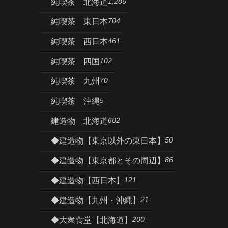
1,286
純喫茶 北海道
704
純喫茶 東日本
461
純喫茶 西日本
102
純喫茶 四国
70
純喫茶 九州
5
純喫茶 沖縄
682
建造物 北海道
50
◆建造物【東京以外の東日本】
86
◆建造物【東京都とその周辺】
121
◆建造物【西日本】
21
◆建造物【九州・沖縄】
200
◆大衆食堂【北海道】