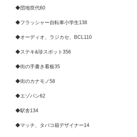
◆団地世代
60
◆フラッシャー自転車小学生
138
◆オーディオ、ラジカセ、BCL
110
◆ステキ&珍スポット
356
◆街の手書き看板
35
◆街のカナモノ
58
◆エゾパン
62
◆駅舎
134
◆マッチ、タバコ箱デザイナー
14