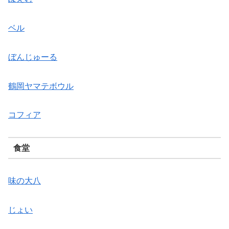
ベル
ぼんじゅーる
鶴岡ヤマテボウル
コフィア
食堂
味の大八
じょい