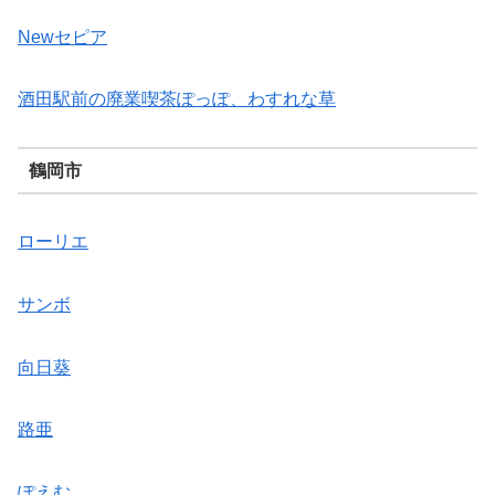
Newセピア
酒田駅前の廃業喫茶ぽっぽ、わすれな草
鶴岡市
ローリエ
サンボ
向日葵
路亜
ぽえむ