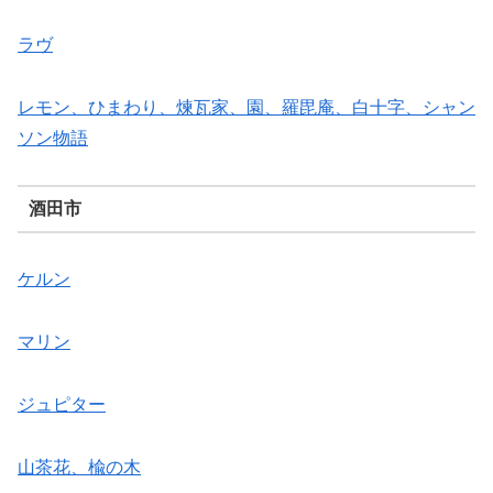
ラヴ
レモン、ひまわり、煉瓦家、園、羅毘庵、白十字、シャン
ソン物語
酒田市
ケルン
マリン
ジュピター
山茶花、楡の木