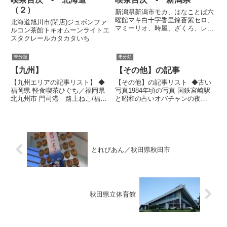
（２）
新潟県新潟市モカ、はなことば六
曜館マキ白十字香里鐘蒼紫セロ、
北海道旭川市(閉店)ジュボンファ
マミーリオ、時屋、ざくろ、レン
ルコン茶館トキオムーンライトエ
ガ、パディントン、ムーラン、シ
スタクレールカタカタいち
ャモニー、かりん、ナッツ、マク
ロード、バンナイ長岡市ニューコ
未分類
未分類
ロムビアボンシャルランパール安
榮舘、シンガポール、キャラメ
【九州】
【その他】の記事
ル...
【九州エリアの記事リスト】 ◆
【その他】の記事リスト ◆古い
福岡県 軽食喫茶ひぐち／福岡県
写真1984年頃の写真 国鉄宮崎駅
北九州市 門司港 路上ねこ/福岡
と昭和の占いオバチャンの夜
県北九州市 門司港の喫茶店／福
1985年の鹿児島駅、宮崎駅 昭和
岡県 北九州市 北九州市小倉にて
時代のたばこ屋さん 古い写真／
& 旦過市場など ／福岡県 中州
五色浜 古い写真と乗り物 古い写
／福岡県 住吉ビル/福岡県福岡市
真シリーズ 昭和６０年京都
喫茶 紫留来／福岡...
また昔の写真 30年...
とれびあん／秋田県秋田市
秋田県立体育館