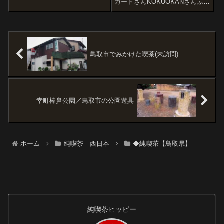
カードさんKOKUOKANさんふぁ
んのカウンターで、しばしコー
みりぃ喫茶 米米さん。奥の建
ヒータイムです。シックな店内
物も、すごいね。Wao! 珈琲
ですが生花が飾られて彩りもよ
屋 吹野さん珈琲屋せつ さ
かったです。店内奥に飾られた
ん。名前からして、おばあちゃ
巨...
まが一人こじんまりとやってい
るイメー...
鳥取市でみかけた喫茶(未訪問)
幸町棒鼻公園／鳥取市の公園遊具
ホーム
純喫茶 西日本
◆純喫茶【鳥取県】
純喫茶ヒッピー