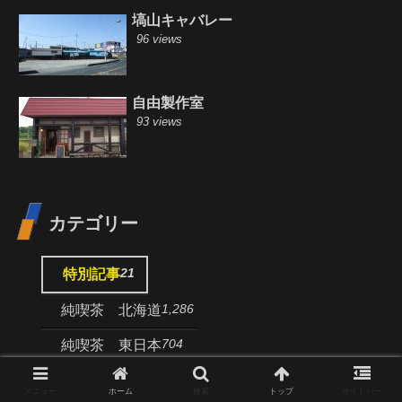
塙山キャバレー
96 views
自由製作室
93 views
カテゴリー
21
特別記事
1,286
純喫茶 北海道
704
純喫茶 東日本
461
純喫茶 西日本
メニュー
ホーム
検索
トップ
サイドバー