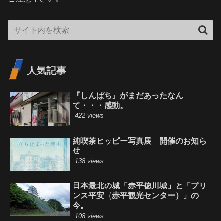
人気記事
『しんぱち』がまだあったなん
て・・・感動。
422 views
純喫茶ヒッピー写真展 開催のお知ら
せ
138 views
日本最北の城「赤平徳川城」と「プリ
ンス平安（赤平観光センター）」の
今。
108 views