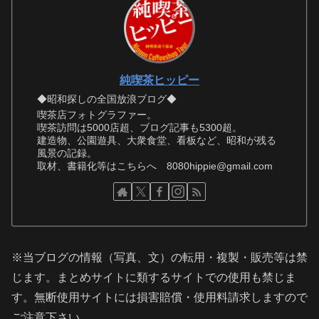
純喫茶ヒッピー
◆昭和探しの全国放浪ブログ◆
喫茶店フォトグラファー。
喫茶訪問は5000店超、ブログ記事も5300超。
建造物、公園遊具、大衆食堂、看板など、昭和が残る
風景の記録。
取材、書籍化等はこちらへ 8080hippie@gmail.com
※当ブログの情報（写真、文）の転用・複製・販売等は禁
じます。まとめサイトに類するサイトでの使用も禁じま
す。無断使用サイトには損害賠償・使用料請求しますので
ご注意下さい。