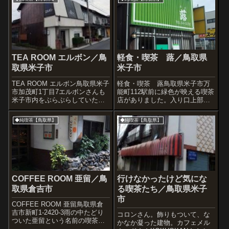
TEA ROOM エルボン／鳥
軽食・喫茶 蕗／鳥取県
取県米子市
米子市
TEA ROOM エルボン鳥取県米子
軽食・喫茶 蕗鳥取県米子市万
市加茂町1丁目7エルボンさんも
能町112駅前に緑色が映える喫茶
米子市内をぶらぶらしていたら
店がありました。入り口上部は
見つけた喫茶店です。こうやっ
遠くから見るとテントのように
てレポートを書いているときも
も見えますが、壁材の色を切り
◆純喫茶【鳥取県】
◆純喫茶【鳥取県】
まだ店内に居るような余韻があ
替えています。昭和51年からや
ります。そう、喫茶店ってある
っている『蕗』さんです。いい
一定時間を過ごすので、ひとつ
店名だなー。ママさんが「ちょ
ひとつ...
うど先週札...
COFFEE ROOM 亜留／鳥
行けなかったけど気にな
取県倉吉市
る喫茶たち／鳥取県米子
市
COFFEE ROOM 亜留鳥取県倉
吉市新町1-2420-3雨の中たどり
コロンさん。飾りもついて、な
ついた亜留という名前の喫茶
かなか凝った建物。カフェメル
店。落ち着いた雰囲気のママさ