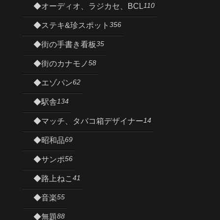
110
◆オーディオ、ラジカセ、BCL
356
◆ステキ&珍スポット
35
◆街の手書き看板
58
◆街のカナモノ
62
◆エゾパン
134
◆駅舎
14
◆マッチ、タバコ箱デザイナー
69
◆昭和品
56
◆サンポ
41
◆路上ねこ
55
◆音楽
88
◆無題