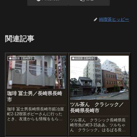
純喫茶ヒッピー
関連記事
◆純喫茶【長崎県】
◆純喫茶【長崎県】
珈琲 冨士男／長崎県長崎
市
ツル茶ん クラシック／
珈琲 冨士男長崎県長崎市鍛冶屋
長崎県長崎市
町2-12喫茶ポピーさんに行った
とき、友達からも情報をもらっ
ツル茶ん クラシック長崎県長
ていた冨士男という変わった名
崎市魚の町3-15ああ、ツルちゃ
前の喫茶店をみかけました。と
ん クラシック。はるばる長崎
ころがそのときは休業もしくは
に来てほんとによかったと感じ