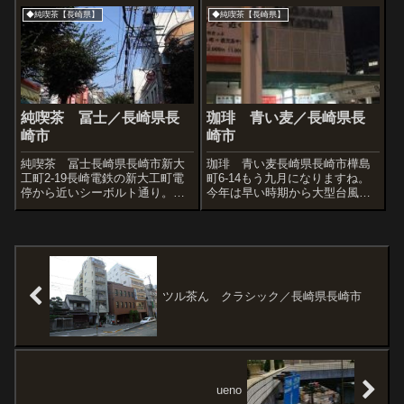
開店前で利用はできず、改めて
た店です。上階はアパートにな
◆純喫茶【長崎県】
◆純喫茶【長崎県】
足を運んでみました。それにし
っているノッポな「ツル茶
てもさすが...
ん」。アイスコーヒーで一服し
たあと、すばらしい店内の写真
をとりたくてお店...
純喫茶 冨士／長崎県長
珈琲 青い麦／長崎県長
崎市
崎市
純喫茶 冨士長崎県長崎市新大
珈琲 青い麦長崎県長崎市樺島
工町2-19長崎電鉄の新大工町電
町6-14もう九月になりますね。
停から近いシーボルト通り。な
今年は早い時期から大型台風や
かなかにぎやかな商店街だし、
ら大雨で大変でした。でも九月
空は青いし、いい感じです。な
も例年台風シーズン、どうなる
んかいいことありそう。ジャー
のかなー。さて夜遅くになりま
ン、喫茶ありました。なにとは
したが長崎に到着。安いホテル
ともあれ一服することに。豆タ
をやっと決めたので、ホテルに
イルや壁の模...
向かう前に一...
ツル茶ん クラシック／長崎県長崎市
ueno