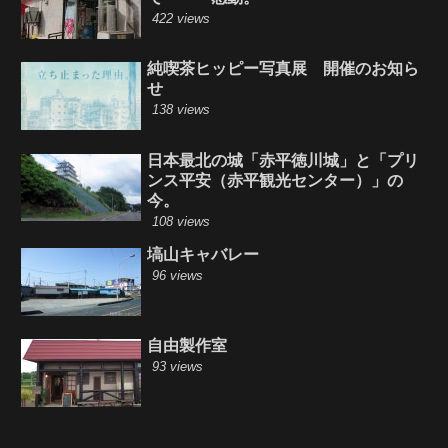
422 views
純喫茶ヒッピー写真展 開催のお知ら
せ
138 views
日本最北の城「赤平徳川城」と「プリ
ンス平安（赤平観光センター）」の
今。
108 views
塙山キャバレー
96 views
自由製作室
93 views