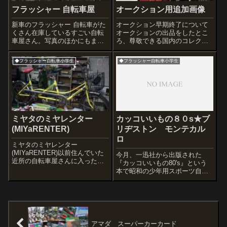
フラッシャー 自転車屋
オークション用追加画像
新車のフラッシャー 自転車がた
オークション早期終了について
くさん在庫しているすごい自転
オークションの出品をしたとこ
車屋さん。写真のほかにもまだ
ろ、尊敬できる国内のコレクタ
まだあり、まるで宝の山でし
ーの方から連絡をいただき、 お
た。
譲りさせていただくことになり
◆フラッシャー自転車小学生
◆フラッシャー自転車小学生
ました。 海外の代行入札業者さ
んの手に渡らなくてよかったと
思います。入札をいただいた方
誠に申し訳...
ミヤタのミヤレンター
カッコいいもの８０s★ブ
(MIYaRENTER)
リヂストン モンテカル
ロ
ミヤタのミヤレンター
(MIYaRENTER)以前住んでいた
今月、一迅社から出版された
近所の自転車屋さんに入ったら
『カッコいいもの80's』という
めずらしい自転車がありまし
本で昭和の少年用スポーツ自転
た。(当時は気がつかなかった)二
車が紹介されているんだけど、
人乗りの自転車で、店長様の話
私の愛車が掲載されてます。
だと現在の天皇皇后両陛下も乗
られた車種とのことです。いい
もの見れて嬉...
アマダ スーパーカーカード