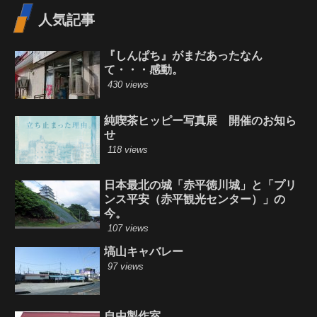
人気記事
『しんぱち』がまだあったなん
て・・・感動。
430 views
純喫茶ヒッピー写真展 開催のお知ら
せ
118 views
日本最北の城「赤平徳川城」と「プリ
ンス平安（赤平観光センター）」の
今。
107 views
塙山キャバレー
97 views
自由製作室