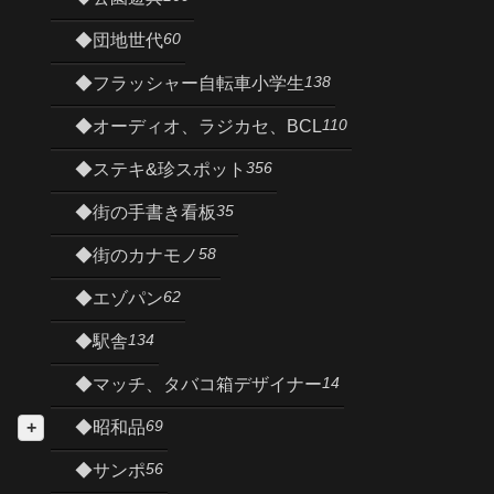
60
◆団地世代
138
◆フラッシャー自転車小学生
110
◆オーディオ、ラジカセ、BCL
356
◆ステキ&珍スポット
35
◆街の手書き看板
58
◆街のカナモノ
62
◆エゾパン
134
◆駅舎
14
◆マッチ、タバコ箱デザイナー
69
◆昭和品
56
◆サンポ