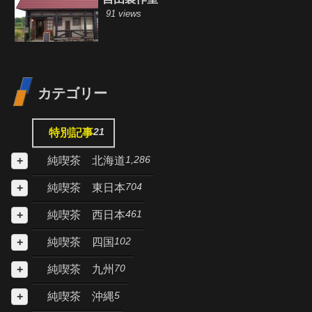
91 views
カテゴリー
21
特別記事
1,286
純喫茶 北海道
704
純喫茶 東日本
461
純喫茶 西日本
102
純喫茶 四国
70
純喫茶 九州
5
純喫茶 沖縄