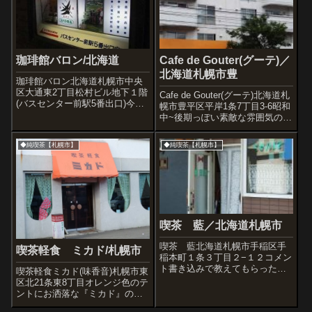
珈琲館バロン/北海道
Cafe de Gouter(グーテ)／
北海道札幌市豊
珈琲館バロン北海道札幌市中央
区大通東2丁目松村ビル地下１階
Cafe de Gouter(グーテ)北海道札
(バスセンター前駅5番出口)今日
幌市豊平区平岸1条7丁目3-6昭和
は2014年も紹介した喫茶バロン
中~後期っぽい素敵な雰囲気のマ
へ参りましょう。札幌市の喫茶
ンションの一階のカフェ・レス
での中でも格別素敵なところで
トランです。店には優しいママ
◆純喫茶【札幌市】
◆純喫茶【札幌市】
す。地下鉄を降りて向かいます
さんがいらっしゃいます。料理
よ。これは地下通路の広告はい
をしていたのは息子さんでしょ
到着♪...
うか(確認していま...
喫茶 藍／北海道札幌市
喫茶 藍北海道札幌市手稲区手
喫茶軽食 ミカド/札幌市
稲本町１条３丁目２−１２コメン
ト書き込みで教えてもらった喫
喫茶軽食ミカド(味香音)札幌市東
茶店。前回来た時はお休みだっ
区北21条東8丁目オレンジ色のテ
たので再訪してアイスコーヒー
ントにお洒落な『ミカド』の文
でひとやすみです。
字と色ガラスドアの外観。ミカ