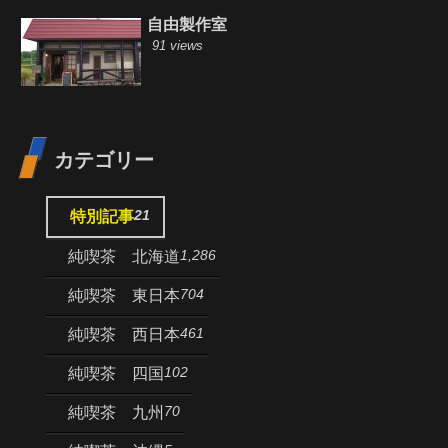
自由製作室
91 views
カテゴリー
21
特別記事
1,286
純喫茶 北海道
704
純喫茶 東日本
461
純喫茶 西日本
102
純喫茶 四国
70
純喫茶 九州