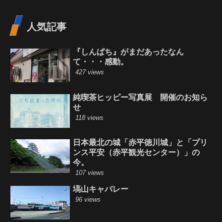
人気記事
『しんぱち』がまだあったなん
て・・・感動。
427 views
純喫茶ヒッピー写真展 開催のお知ら
せ
118 views
日本最北の城「赤平徳川城」と「プリ
ンス平安（赤平観光センター）」の
今。
107 views
塙山キャバレー
96 views