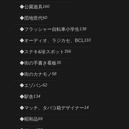
160
◆公園遊具
60
◆団地世代
138
◆フラッシャー自転車小学生
110
◆オーディオ、ラジカセ、BCL
356
◆ステキ&珍スポット
35
◆街の手書き看板
58
◆街のカナモノ
62
◆エゾパン
134
◆駅舎
14
◆マッチ、タバコ箱デザイナー
69
◆昭和品