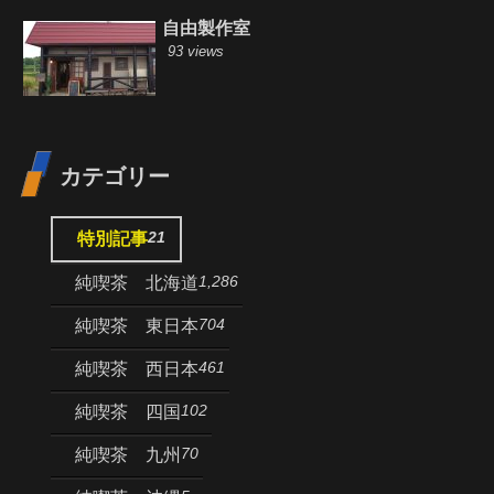
自由製作室
93 views
カテゴリー
21
特別記事
1,286
純喫茶 北海道
704
純喫茶 東日本
461
純喫茶 西日本
102
純喫茶 四国
70
純喫茶 九州