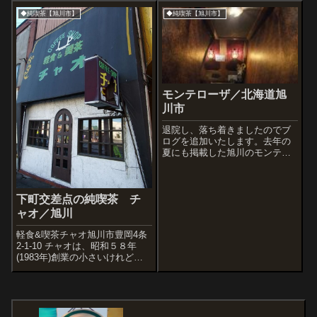
と市内の純喫茶特集が掲載され
ちょこっと緊張するエリアにあ
◆純喫茶【旭川市】
◆純喫茶【旭川市】
ています。しかも、『古本屋で
る喫茶店。マスターにコーヒー
本を買った帰りには、昔懐かし
をお願いして、外から見るより
い喫...
広い空間を読書で一人占...
モンテローザ／北海道旭
川市
退院し、落ち着きましたのでブ
ログを追加いたします。去年の
夏にも掲載した旭川のモンテロ
ーザさん。（旭川市5条通8丁目
右4 金本ビル地下）※以前の記
事昭和４０年代初期にオープン
したビンテージな喫茶店。以前
下町交差点の純喫茶 チ
は大きな噴水が店内にあった
ャオ／旭川
が、現在もゴー...
軽食&喫茶チャオ旭川市豊岡4条
2-1-10 チャオは、昭和５８年
(1983年)創業の小さいけれどす
ばらしい喫茶店。ナポリタンな
どの軽食もあるが、まさにコー
ヒーショップの雰囲気。椅子は
「光」社製。もともとは座面も
ストライプ模様だったが劣化し