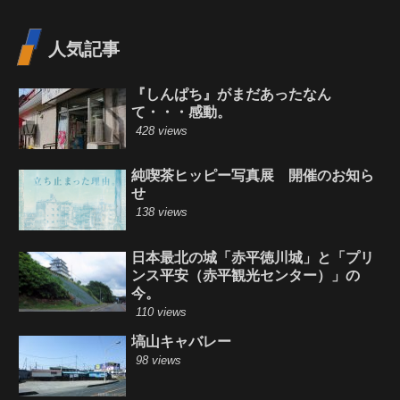
人気記事
『しんぱち』がまだあったなん
て・・・感動。
428 views
純喫茶ヒッピー写真展 開催のお知ら
せ
138 views
日本最北の城「赤平徳川城」と「プリ
ンス平安（赤平観光センター）」の
今。
110 views
塙山キャバレー
98 views