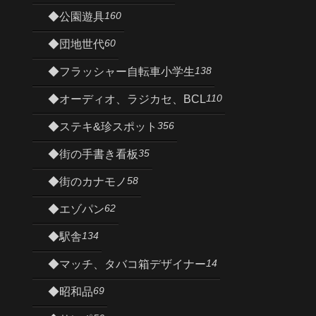
160
◆公園遊具
60
◆団地世代
138
◆フラッシャー自転車小学生
110
◆オーディオ、ラジカセ、BCL
356
◆ステキ&珍スポット
35
◆街の手書き看板
58
◆街のカナモノ
62
◆エゾパン
134
◆駅舎
14
◆マッチ、タバコ箱デザイナー
69
◆昭和品