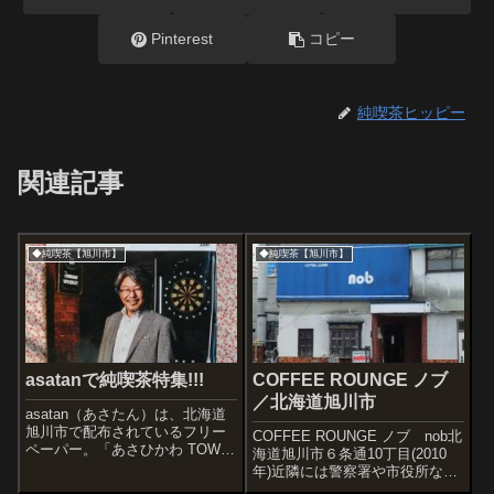
Pinterest
コピー
純喫茶ヒッピー
関連記事
◆純喫茶【旭川市】
◆純喫茶【旭川市】
asatanで純喫茶特集!!!
COFFEE ROUNGE ノブ
／北海道旭川市
asatan（あさたん）は、北海道
旭川市で配布されているフリー
COFFEE ROUNGE ノブ nob北
ペーパー。「あさひかわ TOWN
海道旭川市６条通10丁目(2010
情報」です。いま市内で配布さ
年)近隣には警察署や市役所など
れているのは9月号ですが、なん
オカタイスポットが多く、私は