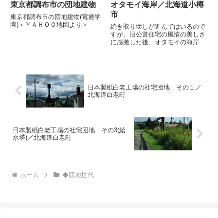
東京都調布市の団地建物
オタモイ海岸／北海道小樽
市
東京都調布市の団地建物(電通学
園)＜ＹＡＨＯＯ地図より＞
続き取り壊しが進んではいるので
すが、旧公営住宅の風情の美しさ
に感激した後、オタモイの海岸
へ。ぼくが若いころは、オタモイ
の遊歩道はデートスポット。普通
に歩けたのでぼくも時々遊びに来
たんですが、現在は断崖絶壁の崩
落が激しく、一応立ち入り禁止と
日本製紙白老工場の社宅団地 その１／
な...
北海道白老町
日本製紙白老工場の社宅団地 その3(給
水塔)／北海道白老町
ホーム
◆団地世代