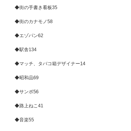
◆街の手書き看板
35
◆街のカナモノ
58
◆エゾパン
62
◆駅舎
134
◆マッチ、タバコ箱デザイナー
14
◆昭和品
69
◆サンポ
56
◆路上ねこ
41
◆音楽
55