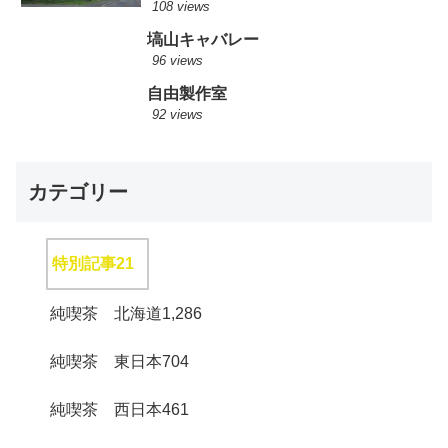
108 views
塙山キャバレー
96 views
自由製作室
92 views
カテゴリー
特別記事
21
純喫茶 北海道
1,286
純喫茶 東日本
704
純喫茶 西日本
461