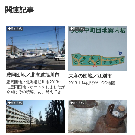
関連記事
◆団地世代
◆団地世代
豊岡団地／北海道旭川市
大麻の団地／江別市
豊岡団地／北海道旭川市2013年
2013.1.14訪問YAHOO地図
に豊岡団地レポートをしましたが
今回はその続編。あ、見えてき
た。近づくとあの喫茶店「歩知」
も見えてきた。「歩知」っていい
◆団地世代
◆団地世代
名前ですね。歩いて知る・・・ま
さに旅。ほとんど一人旅なのでた
まに記念写真撮ります。・・・
あ...