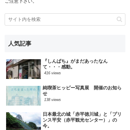
ご注意下さい。
人気記事
『しんぱち』がまだあったなん
て・・・感動。
416 views
純喫茶ヒッピー写真展 開催のお知ら
せ
138 views
日本最北の城「赤平徳川城」と「プリ
ンス平安（赤平観光センター）」の
今。