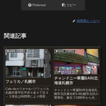
Pinterest
コピー
純喫茶ヒッピー
関連記事
◆純喫茶【札幌市】
◆純喫茶【札幌市】
チャンドニー華麗BAR/北
フェリカ／札幌市
海道札幌市
Cafe deカラオケ&パブフェリカ
チャンドニー華麗BAR北海道札
札幌市豊平区平岸４条４丁目３
幌市北区麻生町5-4札幌市北区の
－３現在は時間帯により喫茶タ
繁華街、麻生で1990年から光り
イムとナイトタイムに別れてい
続けている喫茶です。携帯電話
るようだが、佇まいは今でも完
なのでボケた写真ですが現在の