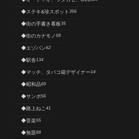
356
◆ステキ&珍スポット
35
◆街の手書き看板
58
◆街のカナモノ
62
◆エゾパン
134
◆駅舎
14
◆マッチ、タバコ箱デザイナー
69
◆昭和品
56
◆サンポ
41
◆路上ねこ
55
◆音楽
88
◆無題