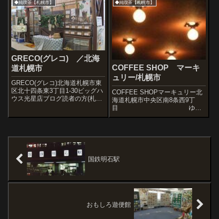
◆純喫茶【札幌市】
◆純喫茶【札幌市】
全にキッサであるフェリカさ
様子を。いまも浮世離れした光
ん。外観はシマウマのようなテ
の洪水空間。オモシロ雑貨も数
ントが、建物の色合いにぴった
えきれないほどあるのでほんと
り同調し、...
に楽し...
GRECO(グレコ) ／北海
COFFEE SHOP マーキ
道札幌市
ュリー/札幌市
GRECO(グレコ)北海道札幌市東
区北十四条東3丁目1-30ビッグハ
COFFEE SHOPマーキュリー北
ウス光星店ブログ読者の方(札幌
海道札幌市中央区南8条西9丁
市内の方で、喫茶ミカドの記事
目 ゆっ
を見て連日行かれたそうです)に
たりと'50'Sが流れる素敵な喫茶
メールで教えてもらった喫茶。
店で昼食。 テリージャックスの
ビッグハウスという生鮮スーパ
「Seasons In The S...
ーのテナントで、路面に露出
し...
国鉄明石駅
おもしろ遊便館