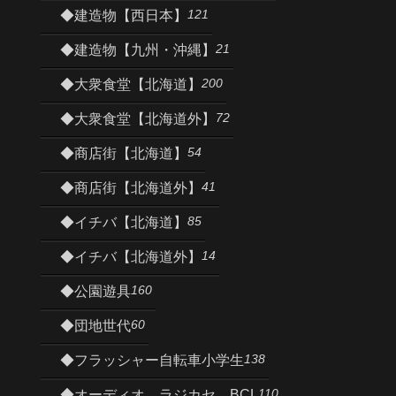
121
◆建造物【西日本】
21
◆建造物【九州・沖縄】
200
◆大衆食堂【北海道】
72
◆大衆食堂【北海道外】
54
◆商店街【北海道】
41
◆商店街【北海道外】
85
◆イチバ【北海道】
14
◆イチバ【北海道外】
160
◆公園遊具
60
◆団地世代
138
◆フラッシャー自転車小学生
110
◆オーディオ、ラジカセ、BCL