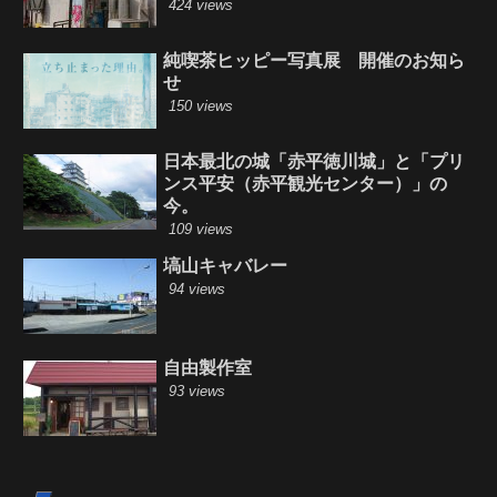
424 views
純喫茶ヒッピー写真展 開催のお知ら
せ
150 views
日本最北の城「赤平徳川城」と「プリ
ンス平安（赤平観光センター）」の
今。
109 views
塙山キャバレー
94 views
自由製作室
93 views