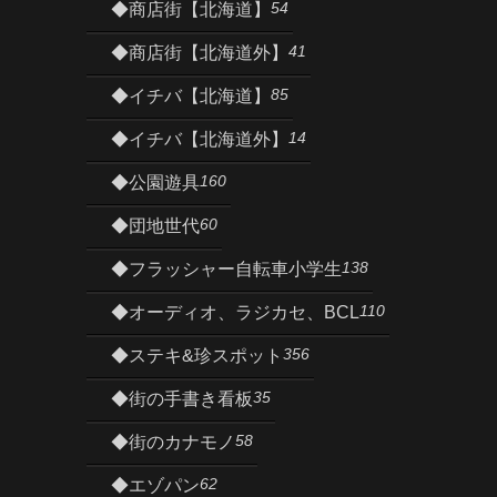
54
◆商店街【北海道】
41
◆商店街【北海道外】
85
◆イチバ【北海道】
14
◆イチバ【北海道外】
160
◆公園遊具
60
◆団地世代
138
◆フラッシャー自転車小学生
110
◆オーディオ、ラジカセ、BCL
356
◆ステキ&珍スポット
35
◆街の手書き看板
58
◆街のカナモノ
62
◆エゾパン