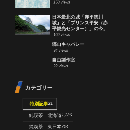
150 views
日本最北の城「赤平徳川
城」と「プリンス平安（赤
平観光センター）」の今。
109 views
塙山キャバレー
94 views
自由製作室
92 views
カテゴリー
21
特別記事
1,286
純喫茶 北海道
704
純喫茶 東日本