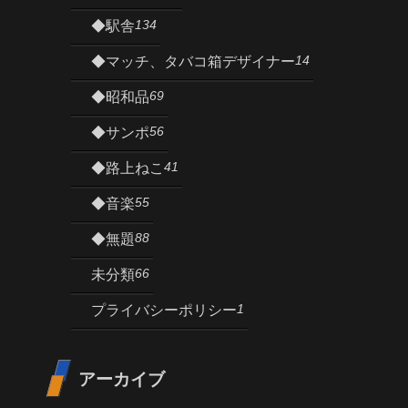
134
◆駅舎
14
◆マッチ、タバコ箱デザイナー
69
◆昭和品
56
◆サンポ
41
◆路上ねこ
55
◆音楽
88
◆無題
66
未分類
1
プライバシーポリシー
アーカイブ