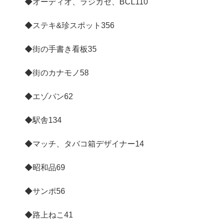
◆オーディオ、ラジカセ、BCL
110
◆ステキ&珍スポット
356
◆街の手書き看板
35
◆街のカナモノ
58
◆エゾパン
62
◆駅舎
134
◆マッチ、タバコ箱デザイナー
14
◆昭和品
69
◆サンポ
56
◆路上ねこ
41