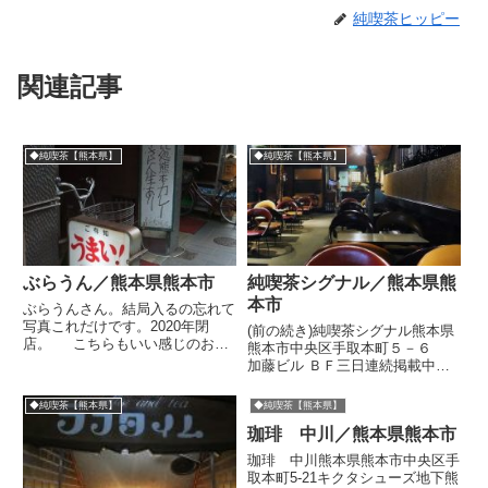
純喫茶ヒッピー
関連記事
◆純喫茶【熊本県】
◆純喫茶【熊本県】
ぶらうん／熊本県熊本市
純喫茶シグナル／熊本県熊
本市
ぶらうんさん。結局入るの忘れて
写真これだけです。2020年閉
(前の続き)純喫茶シグナル熊本県
店。 こちらもいい感じのお店
熊本市中央区手取本町５－６
でしたが、まだ空腹じゃなかった
加藤ビル ＢＦ三日連続掲載中の
ので渋々見送り。 天然いけす
熊本の喫茶店シグナルさんです。
料理とらやさん
写真とブログの許可をもらってい
◆純喫茶【熊本県】
◆純喫茶【熊本県】
るものの、あまりのかっこ良さ
珈琲 中川／熊本県熊本市
に、ずいぶん写真を撮っていたよ
うです。今回はチェアの写真を
珈琲 中川熊本県熊本市中央区手
中...
取本町5-21キクタシューズ地下熊