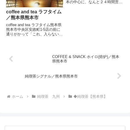
本の中心に、なんと２４時間営業
の喫茶がありました。24時間営
業なんて札幌にはないですよ。都
coffee and tea ラフタイム
会だなぁ。ということで感心し、
／熊本県熊本市
寝る前に立ち寄り。まだホテル決
coffee and tea ラフタイム熊本県
まってないのですが。開業３...
熊本市中央区安政町1-5店の前に
通りがかって「これ、入らない
と」と思って吸い込まれた喫茶
店。期待以上の雰囲気にカンゲキ
です。ヒデキカンゲキ!とくに木
片を交互にはめた美しい壁は相当
COFFEE & SNACK ホイロ(焙炉)／熊本
に良いです。めず...
県熊本市
純喫茶シグナル／熊本県熊本市
ホーム
純喫茶 九州
◆純喫茶【熊本県】