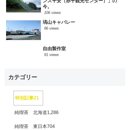
ンス平安（赤平観光センター）」の
今。
106 views
塙山キャバレー
96 views
自由製作室
91 views
カテゴリー
特別記事
21
純喫茶 北海道
1,286
純喫茶 東日本
704