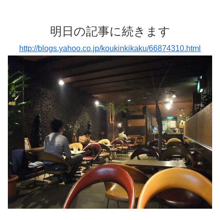
明日の記事に続きます
http://blogs.yahoo.co.jp/koukinkikaku/66874310.html