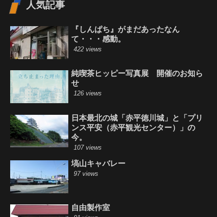
人気記事
『しんぱち』がまだあったなん
て・・・感動。
422 views
純喫茶ヒッピー写真展 開催のお知ら
せ
126 views
日本最北の城「赤平徳川城」と「プリ
ンス平安（赤平観光センター）」の
今。
107 views
塙山キャバレー
97 views
自由製作室