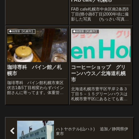
５分くらいにある食事も充実の
喫茶店。焼肉ランチが人気があ
FAB cafe札幌市中央区南2条西8
るが、日本ハムファイターズの
丁目(狸小路8丁目)2000年頃に撮
ファンということで「ファイタ
影した写真 (ちっさい写真し
ーズランチ」なるものがある。
か手元になかっ
店内には昭...
た)↓2009.102010.5FAB cafeさ
◆純喫茶【札幌市】
◆純喫茶【札幌市】
ん。狸小路のアーケードがなく
なった頃に見えてくる白を基調
とした喫茶。穴場...
珈琲専科 パイン館／札
コーヒーショップ グリ
幌市
ーンハウス／北海道札幌
市
珈琲専科 パイン館札幌市東区
伏古1条5丁目相変わらずパイン
北海道札幌市豊平区平岸２条３
館さんに寄ってます。体重管理
丁目５－１５グリーンハウスは
上こういうのあまり頼まないよ
札幌市豊平区にあるとても素敵
うにしていますが、嫌いじゃな
な喫茶店。店のロゴも、ドア
いのでたまについつい。追加
も、椅子も、座布団も、テーブ
2013.9<過去の記事>
ルも、照明器具の傘も、カウン
ターの壁も、カウンターの天井
も、窓のシェードも、フロアの
小さな模様も、みー...
ハトヤホテル(山ハト) 追加／静岡県伊
東市