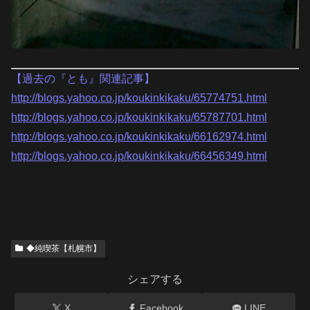
【過去の『とも』関連記事】
http://blogs.yahoo.co.jp/koukinkikaku/65774751.html
http://blogs.yahoo.co.jp/koukinkikaku/65787701.html
http://blogs.yahoo.co.jp/koukinkikaku/66162974.html
http://blogs.yahoo.co.jp/koukinkikaku/66456349.html
◆純喫茶【札幌市】
シェアする
X
Facebook
LINE