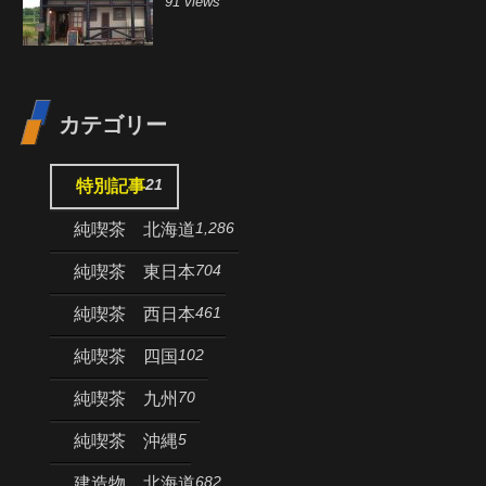
91 views
カテゴリー
21
特別記事
1,286
純喫茶 北海道
704
純喫茶 東日本
461
純喫茶 西日本
102
純喫茶 四国
70
純喫茶 九州
5
純喫茶 沖縄
682
建造物 北海道