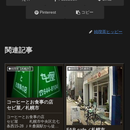
Pinterest
コピー
純喫茶ヒッピー
関連記事
◆純喫茶【札幌市】
◆純喫茶【札幌市】
コーヒーとお食事の店
セピ屋／札幌市
コーヒーとお食事の店
セピ屋 札幌市中央区北七
条西15-28 ＪＲ桑園駅から徒歩
FAB cafe／札幌市