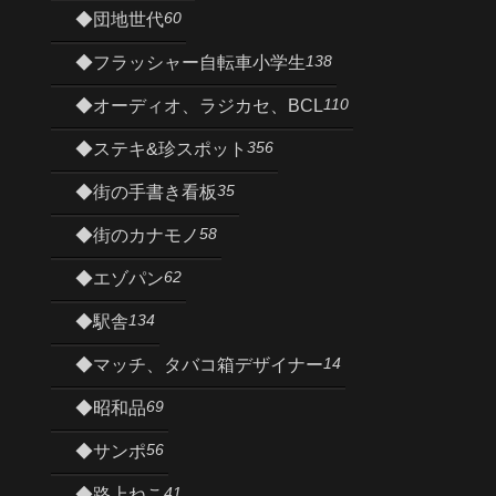
60
◆団地世代
138
◆フラッシャー自転車小学生
110
◆オーディオ、ラジカセ、BCL
356
◆ステキ&珍スポット
35
◆街の手書き看板
58
◆街のカナモノ
62
◆エゾパン
134
◆駅舎
14
◆マッチ、タバコ箱デザイナー
69
◆昭和品
56
◆サンポ
41
◆路上ねこ