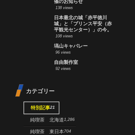
催のお知らせ
138 views
日本最北の城「赤平徳川
城」と「プリンス平安（赤
平観光センター）」の今。
108 views
塙山キャバレー
96 views
自由製作室
92 views
カテゴリー
21
特別記事
1,286
純喫茶 北海道
704
純喫茶 東日本