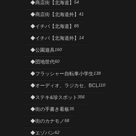
54
◆商店街【北海道】
41
◆商店街【北海道外】
85
◆イチバ【北海道】
14
◆イチバ【北海道外】
160
◆公園遊具
60
◆団地世代
138
◆フラッシャー自転車小学生
110
◆オーディオ、ラジカセ、BCL
356
◆ステキ&珍スポット
35
◆街の手書き看板
58
◆街のカナモノ
62
◆エゾパン