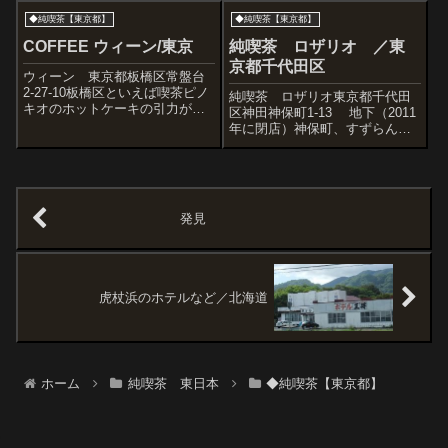
マスターから「中だけでも見る
丁目１４−２ こちらは食堂三好
◆純喫茶【東京都】
◆純喫茶【東京都】
かい?」と願ってもない言葉
弥さん東京都墨田区業平１丁目
が・・・。まず目が奪われたの
１２−３ ビル名は不明だけど昭
COFFEE ウィーン/東京
純喫茶 ロザリオ ／東
は床。木片が工芸的に組み合っ
和な建築。煙突あり。東京都墨
京都千代田区
ていてこれは...
田区業平１...
ウィーン 東京都板橋区常盤台
2-27-10板橋区といえば喫茶ピノ
純喫茶 ロザリオ東京都千代田
キオのホットケーキの引力が強
区神田神保町1-13 地下（2011
いのだけど、ウィーンや紙風船
年に閉店）神保町、すずらん通
にも行きたい。東武東上線 と
りに浮かぶ一隻の船。それが
きわ台駅へ向かう。ウィーンは
『純喫茶 ロザリオ』さん。海
大迫力の文字看板。X型のブロッ
が映ったような鮮やかな青い
クやステンドグラスも味わいが
壁。『船』をイメージした丸い
ありま...
窓。イカリの形の窓。そして舵
発見
の形の看板...
虎杖浜のホテルなど／北海道
ホーム
純喫茶 東日本
◆純喫茶【東京都】