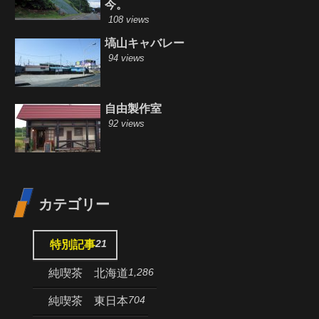
今。
108 views
塙山キャバレー
94 views
自由製作室
92 views
カテゴリー
21
特別記事
1,286
純喫茶 北海道
704
純喫茶 東日本