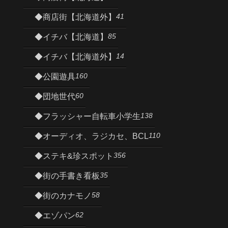
41
◆商店街【北海道外】
85
◆イチバ【北海道】
14
◆イチバ【北海道外】
160
◆公園遊具
60
◆団地世代
138
◆フラッシャー自転車小学生
110
◆オーディオ、ラジカセ、BCL
356
◆ステキ&珍スポット
35
◆街の手書き看板
58
◆街のカナモノ
62
◆エゾパン