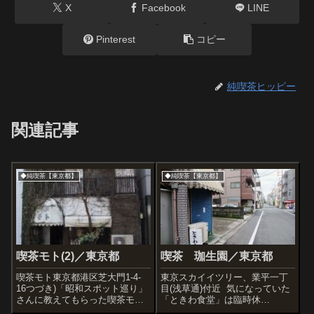
X
Facebook
LINE
Pinterest
コピー
純喫茶ヒッピー
関連記事
◆純喫茶【東京都】
◆純喫茶【東京都】
喫茶モト(2)／東京都
喫茶 珈生園／東京都
喫茶モト東京都港区芝大門1-4-
東京スカイイツリー、業平一丁
16つづき)「昭和スポット巡り」
目(浅草通)付近 気になっていた
さんに教えてもらった喫茶モ
「ときわ食堂」は臨時休
ト。あいにく休みだったけど、
業・・・。東京都墨田区業平２