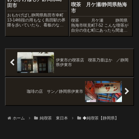
喫茶 月ケ瀬/静岡県熱海
田市
市
おもかげばし静岡県島田市幸町
13-14特段の用もなく島田駅の界
喫茶 月ケ瀬 静岡県
隈を歩いていたら、看板のない
熱海市咲見町7-52 こんな喫茶が
喫茶店らしきものが目にとまっ
自分の住む町にあったら間違い
た。コーヒーの路上看板はあ
なく頻繁に寄る店だと思った。
り、ドアにも営業中の札が出て
店名も内装も、札幌の『わら
いるので入店。店に入るまで
び』、『ミカド』と並ぶ最高の
は、若い人がむかしの昭和喫茶
魅力を感じてしまった。この切
を活かしたカフ...
り絵と花柄のシール。素敵過ぎ
る。大声を出...
伊東市の喫茶店 喫茶乃亜ほか ／静岡
県伊東市
珈琲の店 サン／静岡県伊東市
ホーム
純喫茶 東日本
◆純喫茶【静岡県】