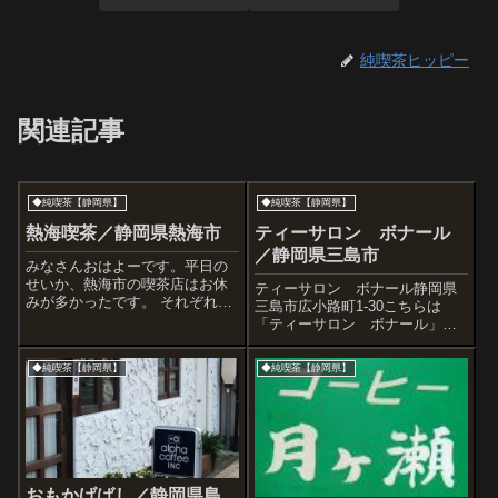
純喫茶ヒッピー
関連記事
◆純喫茶【静岡県】
◆純喫茶【静岡県】
熱海喫茶／静岡県熱海市
ティーサロン ボナール
／静岡県三島市
みなさんおはよーです。平日の
せいか、熱海市の喫茶店はお休
ティーサロン ボナール静岡県
みが多かったです。 それぞれの
三島市広小路町1-30こちらは
喫茶については過去記事をご覧
「ティーサロン ボナール」。
ください。 おがわさんはお休
さっき出たばかりの純喫茶「ク
み ボンネットさん。ハン
ール」のすぐ近くにあったので
◆純喫茶【静岡県】
◆純喫茶【静岡県】
バーガーがおいしー。 加奈
すが、この佇まいを見て入らず
さんはお休み ...
にはいられませんでした。カウ
ンターチェアもいい感じ。大理
石柄のデコラで...
おもかげばし／静岡県島