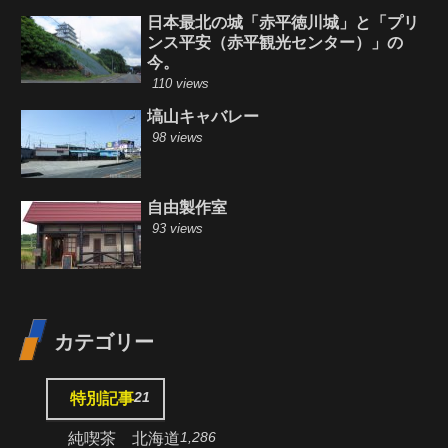
日本最北の城「赤平徳川城」と「プリ
ンス平安（赤平観光センター）」の
今。
110 views
塙山キャバレー
98 views
自由製作室
93 views
カテゴリー
21
特別記事
1,286
純喫茶 北海道