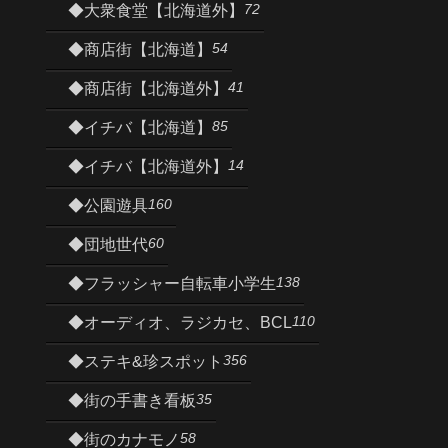
72
◆大衆食堂【北海道外】
54
◆商店街【北海道】
41
◆商店街【北海道外】
85
◆イチバ【北海道】
14
◆イチバ【北海道外】
160
◆公園遊具
60
◆団地世代
138
◆フラッシャー自転車小学生
110
◆オーディオ、ラジカセ、BCL
356
◆ステキ&珍スポット
35
◆街の手書き看板
58
◆街のカナモノ