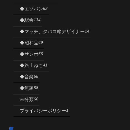
62
◆エゾパン
134
◆駅舎
14
◆マッチ、タバコ箱デザイナー
69
◆昭和品
56
◆サンポ
41
◆路上ねこ
55
◆音楽
88
◆無題
66
未分類
1
プライバシーポリシー