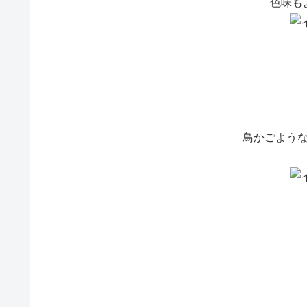
色味も
鳥かごよう