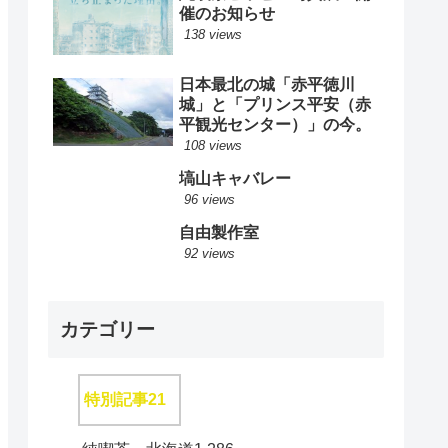
催のお知らせ
138 views
日本最北の城「赤平徳川
城」と「プリンス平安（赤
平観光センター）」の今。
108 views
塙山キャバレー
96 views
自由製作室
92 views
カテゴリー
特別記事
21