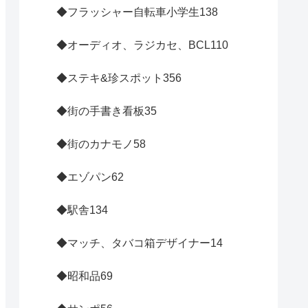
◆フラッシャー自転車小学生
138
◆オーディオ、ラジカセ、BCL
110
◆ステキ&珍スポット
356
◆街の手書き看板
35
◆街のカナモノ
58
◆エゾパン
62
◆駅舎
134
◆マッチ、タバコ箱デザイナー
14
◆昭和品
69