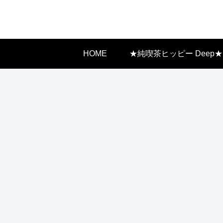
HOME
★純喫茶ヒッピー Deep★