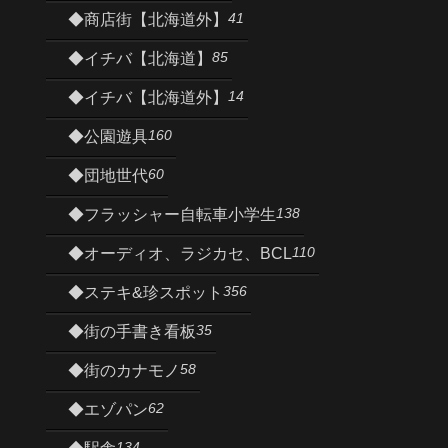
41
◆商店街【北海道外】
85
◆イチバ【北海道】
14
◆イチバ【北海道外】
160
◆公園遊具
60
◆団地世代
138
◆フラッシャー自転車小学生
110
◆オーディオ、ラジカセ、BCL
356
◆ステキ&珍スポット
35
◆街の手書き看板
58
◆街のカナモノ
62
◆エゾパン
134