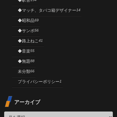
◆駅舎
14
◆マッチ、タバコ箱デザイナー
69
◆昭和品
56
◆サンポ
41
◆路上ねこ
55
◆音楽
88
◆無題
66
未分類
1
プライバシーポリシー
アーカイブ