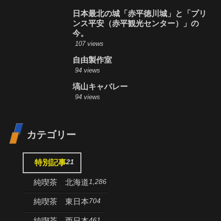
日本最北の城「赤平徳川城」と「プリ
ンス平安（赤平観光センター）」の
今。
107 views
自由製作室
94 views
塙山キャバレー
94 views
カテゴリー
21
特別記事
1,286
純喫茶 北海道
704
純喫茶 東日本
461
純喫茶 西日本