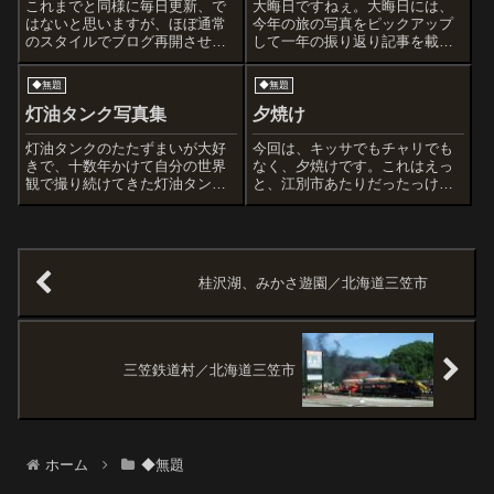
これまでと同様に毎日更新、で
大晦日ですねぇ。大晦日には、
はないと思いますが、ほぼ通常
今年の旅の写真をピックアップ
のスタイルでブログ再開させて
して一年の振り返り記事を載せ
いただきます。こちらに被害は
ようかとも考えたんですが、あ
ないのに、地震発生以来、日々
まりにも膨大な記事数なのでや
◆無題
◆無題
のニュースを見たり聞いてたり
ってられなくて断念。結局、
してるだけでなんかおかしな精
2014年は365日欠かさず記事を
灯油タンク写真集
夕焼け
神状態になりそうです。あれか
upしていました。新聞だって休
らずっと喫茶店も...
刊日あるの...
灯油タンクのたたずまいが大好
今回は、キッサでもチャリでも
きで、十数年かけて自分の世界
なく、夕焼けです。これはえっ
観で撮り続けてきた灯油タンク
と、江別市あたりだったっけ。
たち。喫茶店、団地、公園遊具
もうすぐ夜がくるなー。冬は外
などの写真集は世の中にありま
が明るい時間が短くてつまらん
すが、灯油タンクはぼくがずっ
のです。ことしはまだUFO見て
と密かに活動してきた世界で
ないなー。カモン!
す。今回、数千の写真の中から
桂沢湖、みかさ遊園／北海道三笠市
約１５０基を選び、...
三笠鉄道村／北海道三笠市
ホーム
◆無題