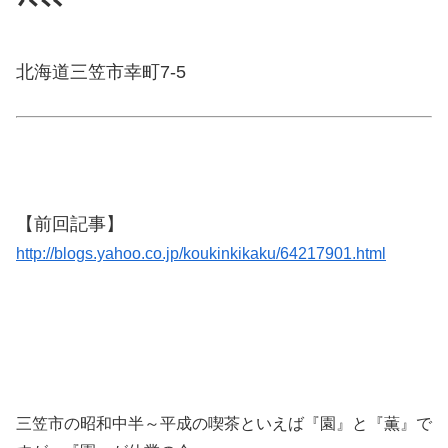
北海道三笠市幸町7-5
【前回記事】
http://blogs.yahoo.co.jp/koukinkikaku/64217901.html
三笠市の昭和中半～平成の喫茶といえば『園』と『薫』で