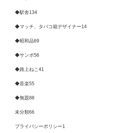
◆駅舎
134
◆マッチ、タバコ箱デザイナー
14
◆昭和品
69
◆サンポ
56
◆路上ねこ
41
◆音楽
55
◆無題
88
未分類
66
プライバシーポリシー
1