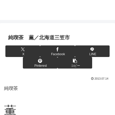
純喫茶 薫／北海道三笠市
X
Facebook
LINE
Pinterest
コピー
2013.07.14
純喫茶
薫