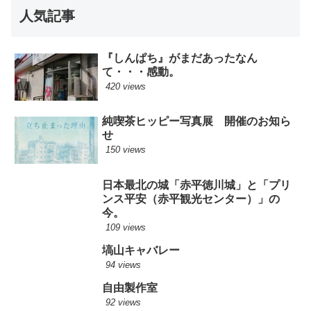
人気記事
『しんぱち』がまだあったなん
て・・・感動。
420 views
純喫茶ヒッピー写真展 開催のお知ら
せ
150 views
日本最北の城「赤平徳川城」と「プリ
ンス平安（赤平観光センター）」の
今。
109 views
塙山キャバレー
94 views
自由製作室
92 views