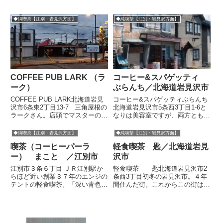
◆純喫茶【江別・岩見沢方面】
◆純喫茶【江別・岩見沢方面】
COFFEE PUB LARK （ラ
コーヒー&スパゲッティ
ーク）
ぶらんち／北海道岩見沢市
COFFEE PUB LARK北海道岩見
コーヒー&スパゲッティぶらんち
沢市6条東2丁目13-7 三角屋根の
北海道岩見沢市5条西3丁目1-6と
ラークさん。店頭でマスターの姿
なりは美容室ですが、両方とも昭
は見かけなくなってしまったが、
和の岩見沢の町並みを残している
ママさんはお元気そうでなにより
ように感じます。チェアがカッコ
◆純喫茶【江別・岩見沢方面】
◆純喫茶【江別・岩見沢方面】
だった。 ただ、営業はある意味
いいです! フロアシートや壁紙の
喫茶（コーヒーパーラ
軽食喫茶 匙／北海道岩見
不定期になっているそうだ。ちな
柄は緑が基調で爽やか。トースト
みにGo...
セットで一服すてきなノリ...
ー） まこと ／江別市
沢市
江別市３条６丁目 ＪＲ江別駅か
軽食喫茶 匙北海道岩見沢市2
らほど近い創業３７年のエンジの
条西3丁目初冬の岩見沢市。４年
テントの軽食喫茶。「深い青色」
間住んだ街。これからこの街は雪
と「ゴールド」を基調とした光沢
がたくさん積もります。軽食喫
のある壁紙。二重天井とカウンタ
茶 匙ほとんど休まない小さな喫
ー壁のライオンのメタル装飾。シ
茶店【前回のレポート】パーラー
ャンデリア。金物パーテーショ
たちかわお休みでした【たちか