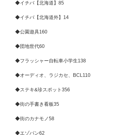
◆イチバ【北海道】
85
◆イチバ【北海道外】
14
◆公園遊具
160
◆団地世代
60
◆フラッシャー自転車小学生
138
◆オーディオ、ラジカセ、BCL
110
◆ステキ&珍スポット
356
◆街の手書き看板
35
◆街のカナモノ
58
◆エゾパン
62