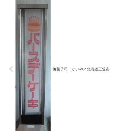
ン。クラシックのＢＧＭ。喫茶全
わ 過去レポート】軽食喫茶ポロ
盛...
ネー...
御菓子司 かいや／北海道三笠市