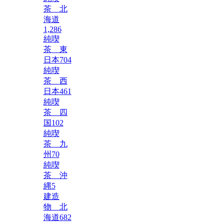
茶 北
海道
1,286
純喫
茶 東
日本
704
純喫
茶 西
日本
461
純喫
茶 四
国
102
純喫
茶 九
州
70
純喫
茶 沖
縄
5
建造
物 北
海道
682