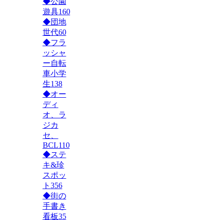
◆公園
遊具
160
◆団地
世代
60
◆フラ
ッシャ
ー自転
車小学
生
138
◆オー
ディ
オ、ラ
ジカ
セ、
BCL
110
◆ステ
キ&珍
スポッ
ト
356
◆街の
手書き
看板
35