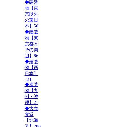
◆建造
物【東
京以外
の東日
本】
50
◆建造
物【東
京都と
その周
辺】
86
◆建造
物【西
日本】
121
◆建造
物【九
州・沖
縄】
21
◆大衆
食堂
【北海
道】
200