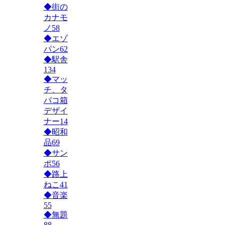
◆街の
カナモ
ノ
58
◆エゾ
パン
62
◆駅舎
134
◆マッ
チ、タ
バコ箱
デザイ
ナー
14
◆昭和
品
69
◆サン
ポ
56
◆路上
ねこ
41
◆音楽
55
◆無題
88