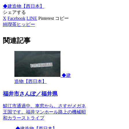
◆建造物【西日本】
シェアする
X
Facebook
LINE
Pinterest
コピー
純喫茶ヒッピー
関連記事
◆建
造物【西日本】
福井市さんぽ／福井県
鯖江市通過中、車窓から。さすがメガネ
王国です。福井マンホール路上の機械昭
和カラーストライプ
◆建造物【西日本】