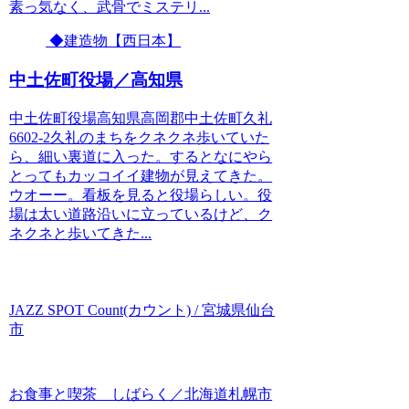
素っ気なく、武骨でミステリ...
◆建造物【西日本】
中土佐町役場／高知県
中土佐町役場高知県高岡郡中土佐町久礼
6602-2久礼のまちをクネクネ歩いていた
ら、細い裏道に入った。するとなにやら
とってもカッコイイ建物が見えてきた。
ウオーー。看板を見ると役場らしい。役
場は太い道路沿いに立っているけど、ク
ネクネと歩いてきた...
JAZZ SPOT Count(カウント) / 宮城県仙台
市
お食事と喫茶 しばらく／北海道札幌市