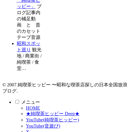
「純喫茶ヒ
ッピー」
ブ
ログ記事内
の補足動
画 と 昔
のカセット
テープ音源
昭和スポッ
ト巡り
観光
地 / 商業街 /
純喫茶 / 食
堂…
© 2007 純喫茶ヒッピー 〜昭和な喫茶店探しの日本全国放浪
ブログ.
メニュー
HOME
★純喫茶ヒッピー Deep★
YouTube(純喫茶ヒッピー)
YouTube(音遊び)
X