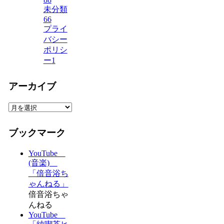
未分類
66
プライ
バシー
ポリシ
ー
1
アーカイブ
ア
ー
カ
ブックマーク
イ
ブ
YouTube
(音楽)
「倍音浴ち
ゃんねる」
倍音浴ちゃ
んねる
YouTube