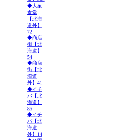
◆大衆
食堂
【北海
道外】
72
◆商店
街【北
海道】
54
◆商店
街【北
海道
外】
41
◆イチ
バ【北
海道】
85
◆イチ
バ【北
海道
外】
14