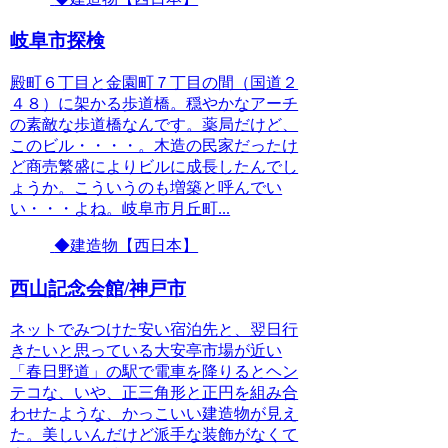
岐阜市探検
殿町６丁目と金園町７丁目の間（国道２
４８）に架かる歩道橋。穏やかなアーチ
の素敵な歩道橋なんです。薬局だけど、
このビル・・・・。木造の民家だったけ
ど商売繁盛によりビルに成長したんでし
ょうか。こういうのも増築と呼んでい
い・・・よね。岐阜市月丘町...
◆建造物【西日本】
西山記念会館/神戸市
ネットでみつけた安い宿泊先と、翌日行
きたいと思っている大安亭市場が近い
「春日野道」の駅で電車を降りるとヘン
テコな、いや、正三角形と正円を組み合
わせたような、かっこいい建造物が見え
た。美しいんだけど派手な装飾がなくて