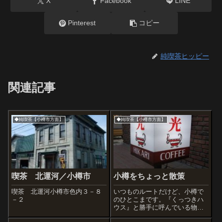
X
Facebook
LINE
Pinterest
コピー
純喫茶ヒッピー
関連記事
◆純喫茶【小樽市方面】
◆純喫茶【小樽市方面】
喫茶 北運河／小樽市
小樽をちょっと散策
喫茶 北運河小樽市色内３－８
いつものルートだけど、小樽で
－２
のひとこまです。『くっつきハ
ウス』と勝手に呼んでいる物
件。実はこの写真をツィートし