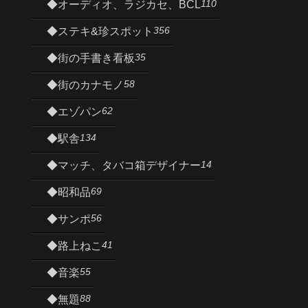
110
◆オーディオ、ラジカセ、BCL
356
◆ステキ&珍スポット
35
◆街の手書き看板
58
◆街のカナモノ
62
◆エゾパン
134
◆駅舎
14
◆マッチ、タバコ箱デザイナー
69
◆昭和品
56
◆サンポ
41
◆路上ねこ
55
◆音楽
88
◆無題