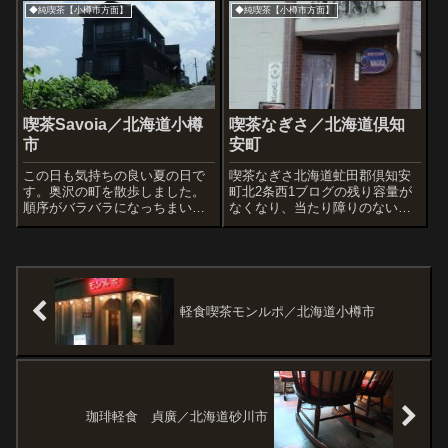
たところ、たちまち拡散されて
◆純喫茶【小樽市方面】
◆純喫茶【小樽市方面】
なんと35万人もの人が見てくれ
ました。『ドリフにでてくるよ
うだ』『家がおしくらまんじゅ
うしてる』などと...
喫茶Savoia／北海道小樽
喫茶なぎさ／北海道倶知
市
安町
この日も気持ちの良い夏の日で
喫茶なぎさ北海道虻田郡倶知安
す。奥沢の町を散歩しました。
町北2条西1ブログの残り容量が
順序がバラバラになっちまいま
なくなり、当たり障りのない過
したが、このあと、さきほどup
去記事を消去した分、新たに追
した銭湯に入ることとなりま
加という形で続けてきました。
す。奥沢の傾斜の大きな坂道。
まるで自転車操業的な作業。１
喫茶Savoia(さぼいあ)さん右下の
投稿あたりの写真を少なく、あ
タイルもかわい～。薬局のシャ
るいは小さく掲載すれば容量の
ッター...
節約になるんで...
軽食喫茶モンルポ／北海道小樽市
珈琲軽食 貞廣／北海道砂川市