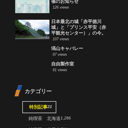
催のお知らせ
126 views
日本最北の城「赤平徳川
城」と「プリンス平安（赤
平観光センター）」の今。
107 views
塙山キャバレー
97 views
自由製作室
91 views
カテゴリー
21
特別記事
1,286
純喫茶 北海道