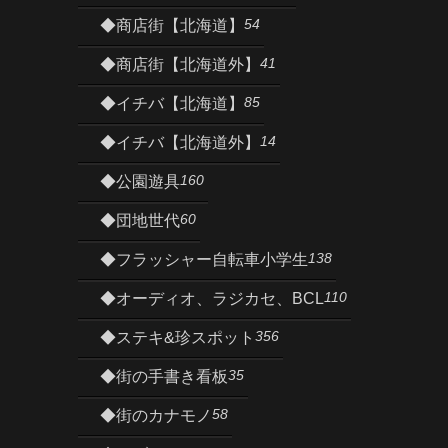
54
◆商店街【北海道】
41
◆商店街【北海道外】
85
◆イチバ【北海道】
14
◆イチバ【北海道外】
160
◆公園遊具
60
◆団地世代
138
◆フラッシャー自転車小学生
110
◆オーディオ、ラジカセ、BCL
356
◆ステキ&珍スポット
35
◆街の手書き看板
58
◆街のカナモノ