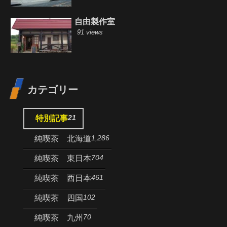
自由製作室
91 views
カテゴリー
21
特別記事
1,286
純喫茶 北海道
704
純喫茶 東日本
461
純喫茶 西日本
102
純喫茶 四国
70
純喫茶 九州