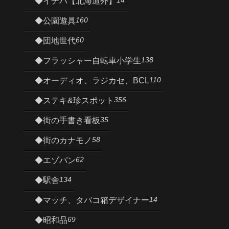
14
◆イチバ【北海道外】
160
◆公園遊具
60
◆団地世代
138
◆フラッシャー自転車小学生
110
◆オーディオ、ラジカセ、BCL
356
◆ステキ&珍スポット
35
◆街の手書き看板
58
◆街のカナモノ
62
◆エゾパン
134
◆駅舎
14
◆マッチ、タバコ箱デザイナー
69
◆昭和品