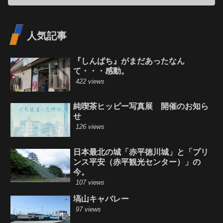
人気記事
『しんぱち』がまだあったなん
て・・・感動。
422 views
純喫茶ヒッピー写真展 開催のお知ら
せ
126 views
日本最北の城「赤平徳川城」と「プリ
ンス平安（赤平観光センター）」の
今。
107 views
塙山キャバレー
97 views