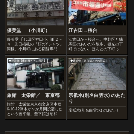
優美堂 （小川町）
江古田→桜台
優美堂 千代田区神田小川町２－
江古田から桜台へ、中野区と練
４ 先日掲載の『顔のYシャツ』
馬区のあいだを散歩。観光の下
同様、小川町にある額縁専門
町ではない、ほんとの下町って
店。経年変化激しいですが、富
感じでした。
士山の看板がインパクトありま
◆建造物【東京都とその周辺】
◆建造物【東京都とその周辺】
す。 顔のＹシャツの隣のビル
からふらっと出てきた男性が案
内してくれました。この『優美
堂...
旅館 太栄館／ 東京都
宗祇水(別名白雲水) のあた
り
旅館 太栄館東京都文京区本郷
6-10-12啄木が９か月間投宿した
宗祇水(別名白雲水) のあたり
という蓋平館。蓋平館は昭和１
０年に太栄館と改称したものの
焼失したので現在の建物を建て
たそうです。とはいってもすで
に築５５年ほどの相当な年季。