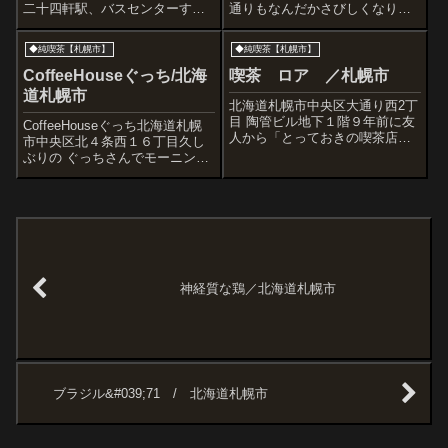
二十四軒駅、バスセンターすぐ)
通りもなんだかさびしくなりま
昨日はうちの小っさな車の車
したが。でもこちらは元気営
検。車検なんて制度が日本車の
業。喫茶ニューロードさん。ち
◆純喫茶【札幌市】
◆純喫茶【札幌市】
完成度とこの頻度でホントに必
ょっと濃い色のオリジナルカレ
要なのかという疑念は消えない
ー。とってもうまかったー。週
CoffeeHouseぐっち/北海
喫茶 ロア ／札幌市
が、けっこう素直な私はトヨタ
刊誌で昭和の名女優の特集があ
道札幌市
さんに持ち込み...
りました。星...
北海道札幌市中央区大通り西2丁
目 陶管ビル地下１階９年前に友
CoffeeHouseぐっち北海道札幌
人から「とっておきの喫茶店」
市中央区北４条西１６丁目久し
として教えてもらったロア。そ
ぶりの ぐっちさんでモーニング
れ以来、札幌の大通公園の近く
コーヒー。誰も読んでいない朝
にいくときはかなり利用させて
刊を開くのは気持ちが良いで
もらっている。１９５８年の創
す。【前回記事】
業だから今年で５２周年、札幌
では超老舗の...
神経質な鶏／北海道札幌市
ブラジル&#039;71 / 北海道札幌市