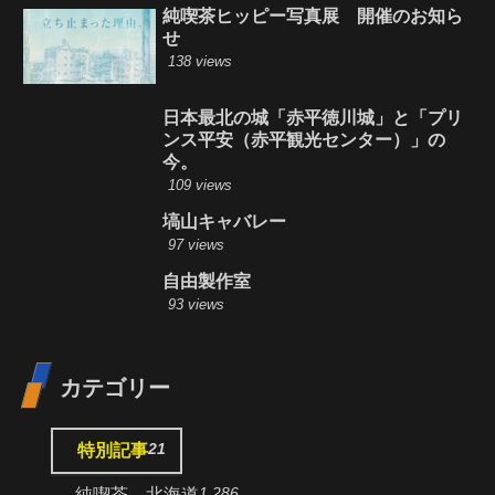
純喫茶ヒッピー写真展 開催のお知ら
せ
138 views
日本最北の城「赤平徳川城」と「プリ
ンス平安（赤平観光センター）」の
今。
109 views
塙山キャバレー
97 views
自由製作室
93 views
カテゴリー
21
特別記事
1,286
純喫茶 北海道