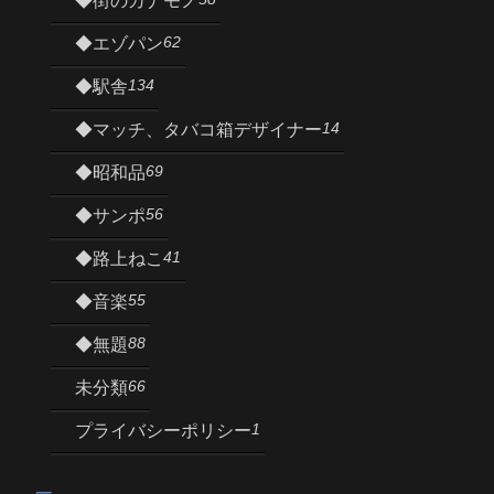
◆街のカナモノ
62
◆エゾパン
134
◆駅舎
14
◆マッチ、タバコ箱デザイナー
69
◆昭和品
56
◆サンポ
41
◆路上ねこ
55
◆音楽
88
◆無題
66
未分類
1
プライバシーポリシー