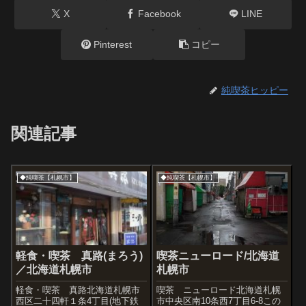
X
Facebook
LINE
Pinterest
コピー
純喫茶ヒッピー
関連記事
◆純喫茶【札幌市】
◆純喫茶【札幌市】
軽食・喫茶 真路(まろう)
喫茶ニューロード/北海道
／北海道札幌市
札幌市
軽食・喫茶 真路北海道札幌市
喫茶 ニューロード北海道札幌
西区二十四軒１条4丁目(地下鉄
市中央区南10条西7丁目6-8この