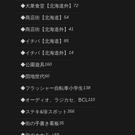
72
◆大衆食堂【北海道外】
54
◆商店街【北海道】
41
◆商店街【北海道外】
85
◆イチバ【北海道】
14
◆イチバ【北海道外】
160
◆公園遊具
60
◆団地世代
138
◆フラッシャー自転車小学生
110
◆オーディオ、ラジカセ、BCL
356
◆ステキ&珍スポット
35
◆街の手書き看板
58