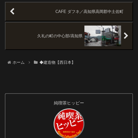
も浜松でお気に入りの店のひと
した。現役時にはついに行けな
つ。◆前回訪...
かったけど、こうして解体にな
CAFE ダフネ／高知県高岡郡中土佐町
る前に眺めること...
久礼の町の中心部/高知県
ホーム
◆建造物【西日本】
純喫茶ヒッピー