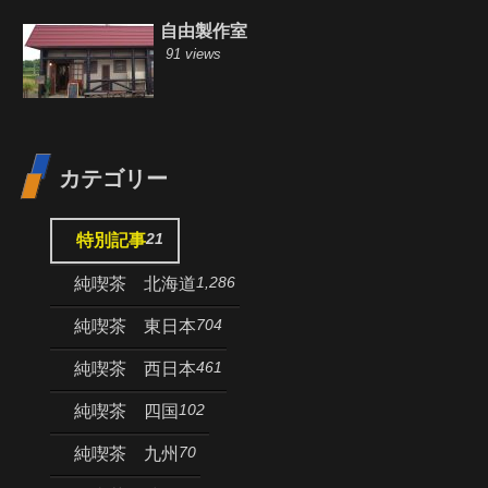
自由製作室
91 views
カテゴリー
21
特別記事
1,286
純喫茶 北海道
704
純喫茶 東日本
461
純喫茶 西日本
102
純喫茶 四国
70
純喫茶 九州