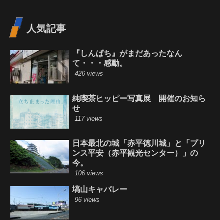
人気記事
『しんぱち』がまだあったなん
て・・・感動。
426 views
純喫茶ヒッピー写真展 開催のお知ら
せ
117 views
日本最北の城「赤平徳川城」と「プリ
ンス平安（赤平観光センター）」の
今。
106 views
塙山キャバレー
96 views