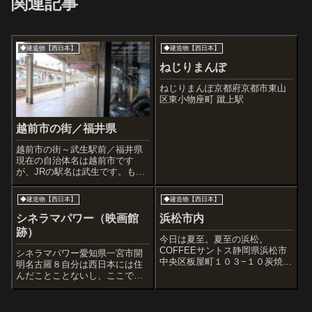
関連記事
◆建造物【西日本】
◆建造物【西日本】
ねじりまんぽ
ねじりまんぽ京都府京都市東山
区東小物座町 蹴上駅
越前市の街／福井県
越前市の街～武生駅前／福井県
現在の自治体名は越前市です
が、JRの駅名は武生です。もと
もと武生市だったからですね、
でもややこしいぞ。とりあえず
◆建造物【西日本】
◆建造物【西日本】
駅に着いたんで降りて散策して
みましょうー。すぐにとっても
シネラマパワー（映画館
浜松市内
カッコイイ建物が。越前市役所
跡）
でした。すばらし...
今日は夏至。夏至の浜松。
COFFEEサントス静岡県浜松市
シネラマパワー愛知県一宮市開
中央区板屋町１０３−１０炭焼
明名古羅８自分は西日本には住
き さわやか静岡で人気のハン
んだことことないし、ここでエ
バーグレストラン（複数店あ
ロな映画も見たことはない。で
り）ロシア料理 サモワァール静
もここの特異な外観については
岡県浜松市中区平田町58-1ここ
けっこう昔から噂を聞いていま