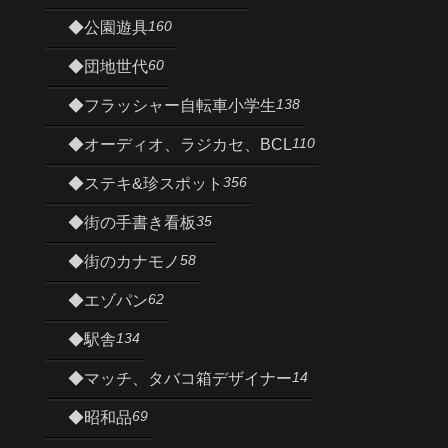
160
◆公園遊具
60
◆団地世代
138
◆フラッシャー自転車小学生
110
◆オーディオ、ラジカセ、BCL
356
◆ステキ&珍スポット
35
◆街の手書き看板
58
◆街のカナモノ
62
◆エゾパン
134
◆駅舎
14
◆マッチ、タバコ箱デザイナー
69
◆昭和品