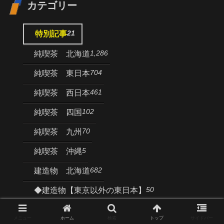
カテゴリー
21
特別記事
1,286
純喫茶 北海道
704
純喫茶 東日本
461
純喫茶 西日本
102
純喫茶 四国
70
純喫茶 九州
5
純喫茶 沖縄
682
建造物 北海道
50
◆建造物【東京以外の東日本】
86
◆建造物【東京都とその周辺】
メニュー
ホーム
検索
トップ
サイドバー