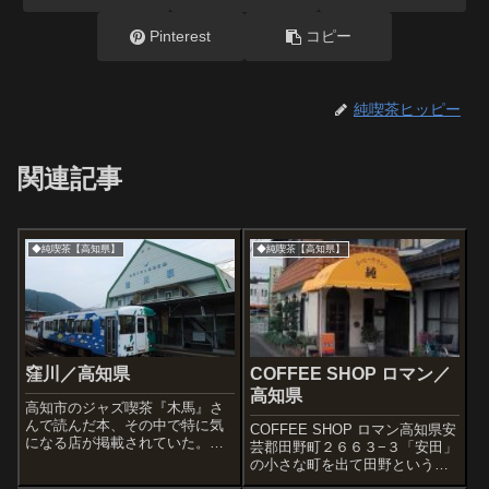
Pinterest
コピー
純喫茶ヒッピー
関連記事
◆純喫茶【高知県】
◆純喫茶【高知県】
窪川／高知県
COFFEE SHOP ロマン／
高知県
高知市のジャズ喫茶『木馬』さ
んで読んだ本、その中で特に気
COFFEE SHOP ロマン高知県安
になる店が掲載されていた。そ
芸郡田野町２６６３−３「安田」
れは『淳』という喫茶、窪川駅
の小さな町を出て田野という町
の付近にあるらしい。というわ
に着いた。国道?大きな道沿いに