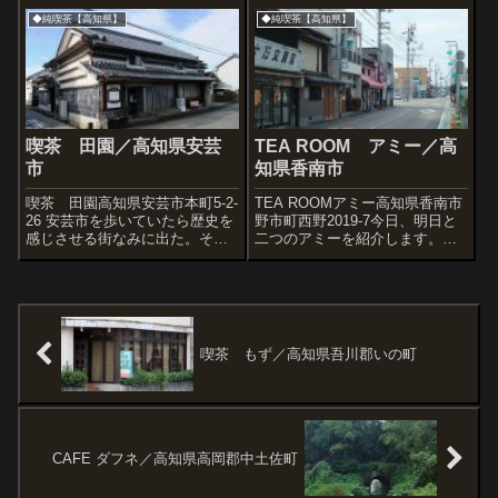
けで後日向かった。お、駅内に
あったコーヒーラウンジ 純さ
◆純喫茶【高知県】
◆純喫茶【高知県】
プラレール。駅前風景。むむ。
ん。町をもう少し深く入ると風
いきなり喫茶と大衆食堂。ここ
情が出てきた。疲れた頃にちょ
は天国ですか?コ...
うど現れたのがこのロマンさ
ん。...
喫茶 田園／高知県安芸
TEA ROOM アミー／高
市
知県香南市
喫茶 田園高知県安芸市本町5-2-
TEA ROOMアミー高知県香南市
26 安芸市を歩いていたら歴史を
野市町西野2019-7今日、明日と
感じさせる街なみに出た。そこ
二つのアミーを紹介します。し
は本町という名前からして中心
かもどちらも赤系テントがお洒
部を意味する地名なのだけどそ
落。そういえば恵那市のアミー
れほど繁華街というわけでもな
も忘れられない店です。さてこ
さそう。個人商店がちょうどい
ちらは高知県の「のいち」とい
い具合に並んでいる。その中
う駅からほど近くで発見した喫
で、気に...
茶店...
喫茶 もず／高知県吾川郡いの町
CAFE ダフネ／高知県高岡郡中土佐町