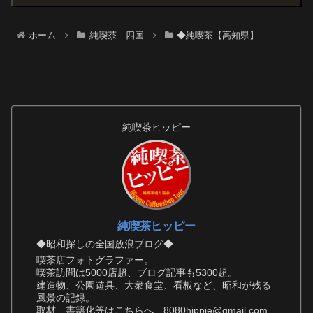
ホーム
純喫茶 四国
◆純喫茶【高知県】
純喫茶ヒッピー
純喫茶ヒッピー
◆昭和探しの全国放浪ブログ◆
喫茶店フォトグラファー。
喫茶訪問は5000店超、ブログ記事も5300超。
建造物、公園遊具、大衆食堂、看板など、昭和が残る
風景の記録。
取材、書籍化等はこちらへ 8080hippie@gmail.com