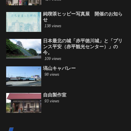
純喫茶ヒッピー写真展 開催のお知ら
せ
138 views
日本最北の城「赤平徳川城」と「プリ
ンス平安（赤平観光センター）」の
今。
109 views
塙山キャバレー
98 views
自由製作室
93 views