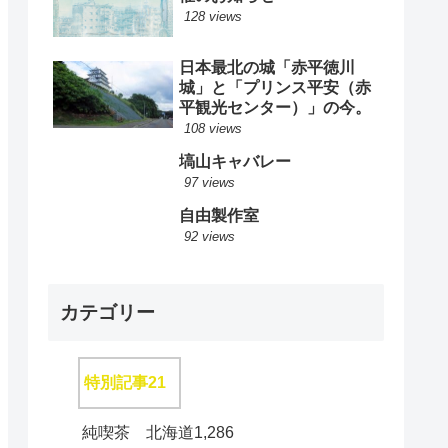
128 views
日本最北の城「赤平徳川
城」と「プリンス平安（赤
平観光センター）」の今。
108 views
塙山キャバレー
97 views
自由製作室
92 views
カテゴリー
特別記事
21
純喫茶 北海道
1,286