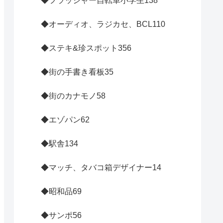
◆フラッシャー自転車小学生
138
◆オーディオ、ラジカセ、BCL
110
◆ステキ&珍スポット
356
◆街の手書き看板
35
◆街のカナモノ
58
◆エゾパン
62
◆駅舎
134
◆マッチ、タバコ箱デザイナー
14
◆昭和品
69
◆サンポ
56