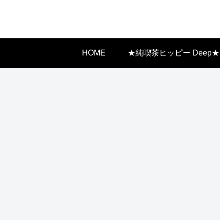
HOME
★純喫茶ヒッピー Deep★