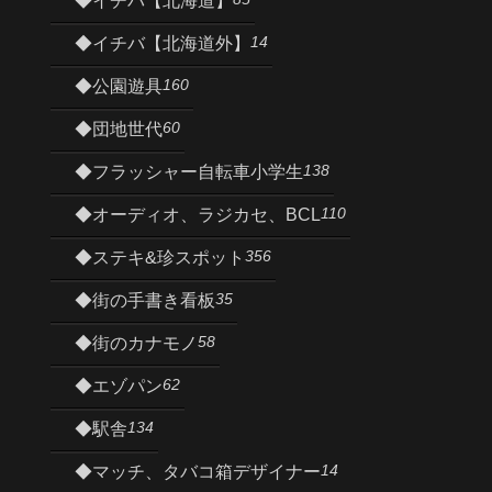
◆イチバ【北海道】
14
◆イチバ【北海道外】
160
◆公園遊具
60
◆団地世代
138
◆フラッシャー自転車小学生
110
◆オーディオ、ラジカセ、BCL
356
◆ステキ&珍スポット
35
◆街の手書き看板
58
◆街のカナモノ
62
◆エゾパン
134
◆駅舎
14
◆マッチ、タバコ箱デザイナー