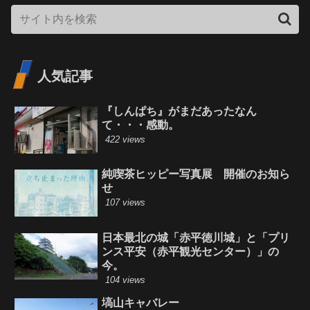
人気記事
『しんぱち』がまだあったなん
て・・・感動。
422 views
純喫茶ヒッピー写真展 開催のお知ら
せ
107 views
日本最北の城「赤平徳川城」と「プリ
ンス平安（赤平観光センター）」の
今。
104 views
塙山キャバレー