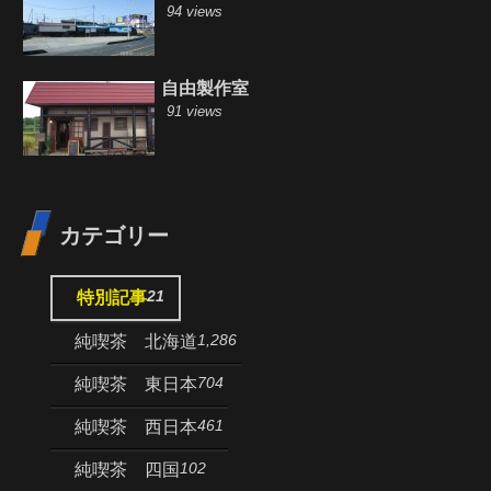
94 views
自由製作室
91 views
カテゴリー
21
特別記事
1,286
純喫茶 北海道
704
純喫茶 東日本
461
純喫茶 西日本
102
純喫茶 四国