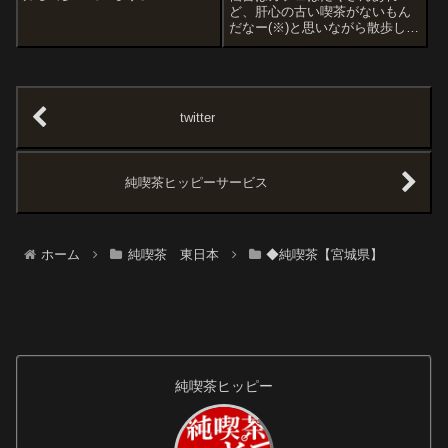
あ・・・。こんなデンキの傘は
ど、肝心の古い喫茶がないもん
じめて見た。白い斜線がいいで
だなー(※)と思いながら散歩して
すなーいまどき珍しい傘屋さ
ましたが以下の店はそのうち行
ん。こういう店は絶対いいも
ってみたいと思ったんで自分の
の、掘り出し物があるもんで
備忘録です。※仙台に詳しくな
す。筆字体だこれはなんの建物
いのと、移動が「歩き」なもん
だ...
で探索も不十分RIOさん。あれ
twitter
ー、違う名前...
純喫茶ヒッピーサービス
ホーム
純喫茶 東日本
◆純喫茶【宮城県】
純喫茶ヒッピー