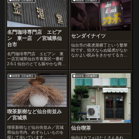
◆純喫茶【宮城県】
◆純喫茶【宮城県】
名門珈琲専門店 エビア
センダイナイツ
ン 東一店 ／宮城県仙
台市
仙台市の夜虎屋横丁という繁華
街です。狛犬ならぬ猛虎がなか
名門珈琲専門店 エビアン 東
なかよい睨みをきかせてるカー
一店宮城県仙台市青葉区一番町
ボって名前の昔からのジャズ喫
2-5-1 仙台のとても賑やかな商店
茶です。昼はランチもあり、夜
街(一番町だっけ?)にさしかかっ
はスナック。｢ふくお呼ぶ酒」か
たとき、奥行感や素材感など素
ぁ。かなり暗い場所だったんで
◆純喫茶【宮城県】
◆純喫茶【宮城県】
晴らしい建物が目に入りまし
見えにくいですが、ここ良いで
た。金港堂、これは本屋さんな
すね。でも窓な...
のだなー。自体も練られた感じ
だ。名...
喫茶新樹など仙台街並み
／宮城県
喫茶新樹など仙台街並み／宮城
仙台喫茶
県仙台市内、めずらしいものを
探して歩いています。
仙台はカフェはたくさんあれ