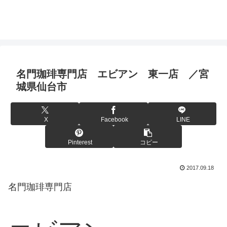
名門珈琲専門店 エビアン 東一店 ／宮
城県仙台市
X
Facebook
LINE
Pinterest
コピー
2017.09.18
名門珈琲専門店