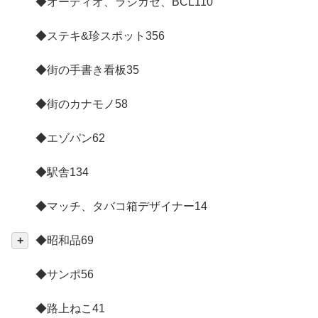
◆オーディオ、ラジカセ、BCL
110
◆ステキ&珍スポット
356
◆街の手書き看板
35
◆街のカナモノ
58
◆エゾパン
62
◆駅舎
134
◆マッチ、タバコ箱デザイナー
14
◆昭和品
69
◆サンポ
56
◆路上ねこ
41