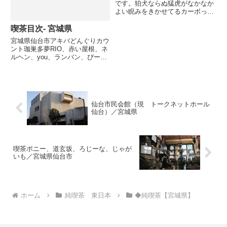
です。狛犬ならぬ猛虎がなかなか
よい睨みをきかせてるカーボって
名前の昔からのジャズ喫茶です。
昼はランチもあり、夜はスナッ
喫茶目次- 宮城県
ク。｢ふくお呼ぶ酒」かぁ。かな
宮城県仙台市アキバどんぐりカウ
り暗い場所だったんで見えにくい
ント珈巣多夢RIO、赤い屋根、ネ
ですが、ここ良いですね。でも窓
ルヘン、you、ランバン、ぴーぷ
な...
る、ベニー、皇琲亭、ルシアン、
チャオ、ふうぜランバントライ三
好(ロフト)まつりかエビアンポニ
ー、道玄坂、ろじーな、じゃがい
も新樹カーボ涌谷町タイム...
仙台市民会館（現 トークネットホール
仙台）／宮城県
喫茶ポニー、道玄坂、ろじーな、じゃが
いも／宮城県仙台市
ホーム
純喫茶 東日本
◆純喫茶【宮城県】