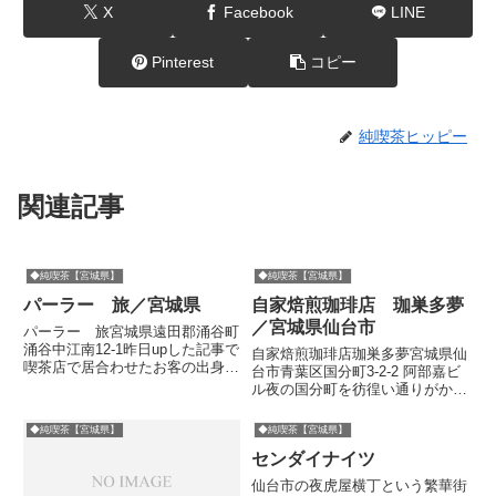
X
Facebook
LINE
Pinterest
コピー
純喫茶ヒッピー
関連記事
◆純喫茶【宮城県】
◆純喫茶【宮城県】
パーラー 旅／宮城県
自家焙煎珈琲店 珈巣多夢
／宮城県仙台市
パーラー 旅宮城県遠田郡涌谷町
涌谷中江南12-1昨日upした記事で
自家焙煎珈琲店珈巣多夢宮城県仙
喫茶店で居合わせたお客の出身地
台市青葉区国分町3-2-2 阿部嘉ビ
「登米市」に行ってみようと赤矢
ル夜の国分町を彷徨い通りがかっ
印+青矢印ルートで進んでみたの
た喫茶店。なかなかおいしかった
はいいのだけれど、青矢印はバス
です。１９７６年創業らしいです
◆純喫茶【宮城県】
◆純喫茶【宮城県】
などなく、歩き出したものの徒歩
が、繁華街という立地からか夜遅
20kmは無理だよと思い...
センダイナイツ
くまでやっています。あれ、これ
は岩見沢市の喫茶キャビン...
仙台市の夜虎屋横丁という繁華街