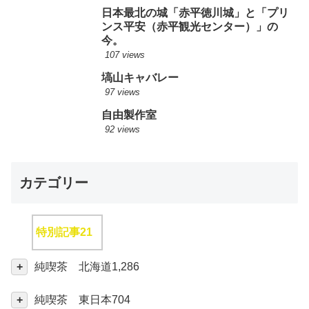
日本最北の城「赤平徳川城」と「プリ
ンス平安（赤平観光センター）」の
今。
107 views
塙山キャバレー
97 views
自由製作室
92 views
カテゴリー
特別記事
21
純喫茶 北海道
1,286
純喫茶 東日本
704