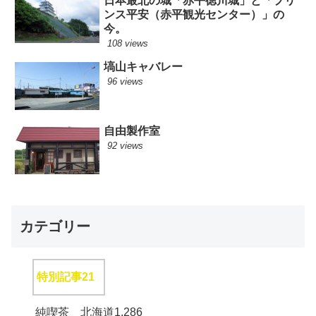
日本最北の城「赤平徳川城」と「プリ
ンス平安（赤平観光センター）」の
今。
108 views
塙山キャバレー
96 views
自由製作室
92 views
カテゴリー
特別記事
21
純喫茶 北海道
1,286