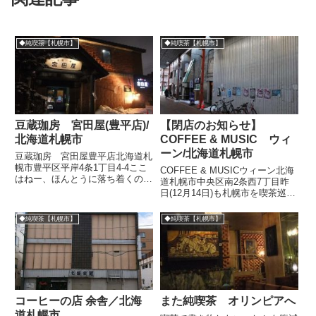
◆純喫茶【札幌市】
◆純喫茶【札幌市】
豆蔵珈房 宮田屋(豊平店)/
【閉店のお知らせ】
北海道札幌市
COFFEE & MUSIC ウィ
ーン/北海道札幌市
豆蔵珈房 宮田屋豊平店北海道札
幌市豊平区平岸4条1丁目4-4ここ
COFFEE & MUSICウィーン北海
はねー、ほんとうに落ち着くので
道札幌市中央区南2条西7丁目昨
すよ。もともとは煉瓦の倉庫だっ
日(12月14日)も札幌市を喫茶巡
たので、なにしろ広い。これだけ
回。その途中、最近、閉店を正式
広い喫茶はめずらしい。だからお
に発表した名曲喫茶にも寄った。
◆純喫茶【札幌市】
◆純喫茶【札幌市】
客同士の距離があり、店員さんか
戦後の商店街の雰囲気のような屋
らも遠く、そういう部分では...
根で覆われる狸小路七丁目、ウィ
ーンさんが見えて...
コーヒーの店 余舎／北海
また純喫茶 オリンピアへ
道札幌市