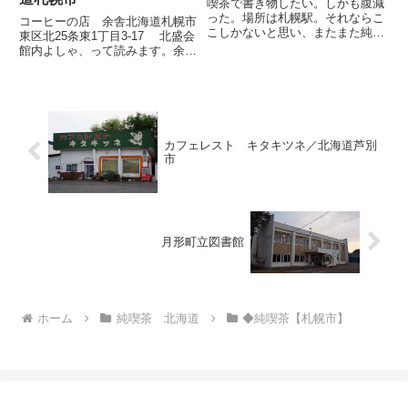
喫茶で書き物したい。しかも腹減
った。場所は札幌駅。それならこ
コーヒーの店 余舎北海道札幌市
こしかないと思い、またまた純喫
東区北25条東1丁目3-17 北盛会
茶オリンピアへ。いただいたのは
館内よしゃ、って読みます。余暇
当然これ。ナポリタン。ここは決
をお茶でごゆっくり、という意
して激盛りの店ではありません
味。もう三十年以上(記憶が曖昧
が、これで普通盛り。超アッツア
ですが)前、ママさんが営業をは
ツの状態でテーブルに届けられ、
じめる際に、絵やデザインが好き
麺...
な若者に50万円(記憶が...
カフェレスト キタキツネ／北海道芦別
市
月形町立図書館
ホーム
純喫茶 北海道
◆純喫茶【札幌市】