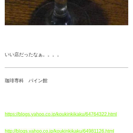
いい店だったなぁ。。。。
珈琲専科 パイン館
https://blogs.yahoo.co.jp/koukinkikaku/64764322.html
http://blogs.yahoo.co.jp/koukinkikaku/64981126.html