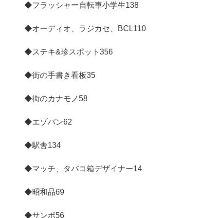
◆フラッシャー自転車小学生
138
◆オーディオ、ラジカセ、BCL
110
◆ステキ&珍スポット
356
◆街の手書き看板
35
◆街のカナモノ
58
◆エゾパン
62
◆駅舎
134
◆マッチ、タバコ箱デザイナー
14
◆昭和品
69
◆サンポ
56