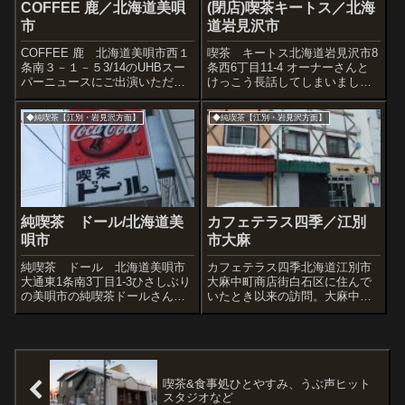
COFFEE 鹿／北海道美唄
(閉店)喫茶キートス／北海
市
道岩見沢市
COFFEE 鹿 北海道美唄市西１
喫茶 キートス北海道岩見沢市8
条南３－１－５3/14のUHBスー
条西6丁目11-4 オーナーさんと
パーニュースにご出演いただい
けっこう長話してしまいました
たお礼に挨拶訪問。若いお客を
けど、昔のままとっても素敵で
含めけっこうお客さんが来てい
すキートス。この字体がなんと
◆純喫茶【江別・岩見沢方面】
◆純喫茶【江別・岩見沢方面】
ました。こちらのお店ももはや
もキュート。黄色の照明で山小
完全に老舗昭和喫茶です。『老
屋の雰囲気が味わえる暗めの店
舗』って、生活のために毎日が
内実家にあるカップと同じで
んば...
す。コーヒ...
純喫茶 ドール/北海道美
カフェテラス四季／江別
唄市
市大麻
純喫茶 ドール 北海道美唄市
カフェテラス四季北海道江別市
大通東1条南3丁目1-3ひさしぶり
大麻中町商店街白石区に住んで
の美唄市の純喫茶ドールさん。
いたとき以来の訪問。大麻中町
遠くて頻繁には行けないけれ
商店街にあります。雪が降った
ど、私ん中で最高の喫茶のひと
ためオヤジ長靴が活躍。『ミモ
つ。秋分の日の今日、ドールに
ザ』さんは４年以上前に閉店。
行きたくって仕方なくなった。
『ケルン』さんの閉店はいつだ
店に入ると、ママはほんとに８
ったのだろう。十数年前に五回
７才なのだろ...
ほど来たことがあ...
喫茶&食事処ひとやすみ、うぶ声ヒット
スタジオなど