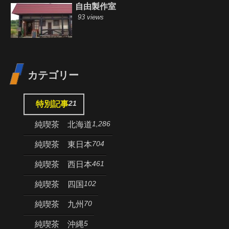
自由製作室
93 views
カテゴリー
21
特別記事
1,286
純喫茶 北海道
704
純喫茶 東日本
461
純喫茶 西日本
102
純喫茶 四国
70
純喫茶 九州
5
純喫茶 沖縄