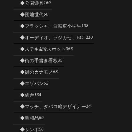
160
◆公園遊具
60
◆団地世代
138
◆フラッシャー自転車小学生
110
◆オーディオ、ラジカセ、BCL
356
◆ステキ&珍スポット
35
◆街の手書き看板
58
◆街のカナモノ
62
◆エゾパン
134
◆駅舎
14
◆マッチ、タバコ箱デザイナー
69
◆昭和品
56
◆サンポ