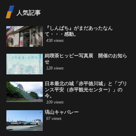
人気記事
『しんぱち』がまだあったなん
て・・・感動。
438 views
純喫茶ヒッピー写真展 開催のお知ら
せ
128 views
日本最北の城「赤平徳川城」と「プリ
ンス平安（赤平観光センター）」の
今。
109 views
塙山キャバレー
97 views