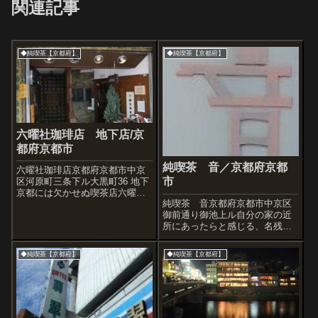
関連記事
◆純喫茶【京都府】
◆純喫茶【京都府】
六曜社珈琲店 地下店/京
都府京都市
純喫茶 音／京都府京都
六曜社珈琲店京都府京都市中京
市
区河原町三条下ル大黒町36 地下
京都には欠かせぬ喫茶店六曜
純喫茶 音京都府京都市中京区
社。かなり有名だと思いますが
御前通り御池上ル自分の家の近
皆さんは行かれたことあるでし
所にあったらと感じる、名残惜
ょうか。一階にも店舗はありま
しい喫茶店でした。マスター、
すが今回のレポは地下の方の店
親切でお優しい。しかも一階で
舗です。河原町三条ということ
◆純喫茶【京都府】
◆純喫茶【京都府】
自家焙煎。喫茶店の幸せな要素
で非常に賑わっ...
に充分満ち足りた喫茶店
「音」。名前は、以前札幌駅前
にあった「喫茶 雑音」...