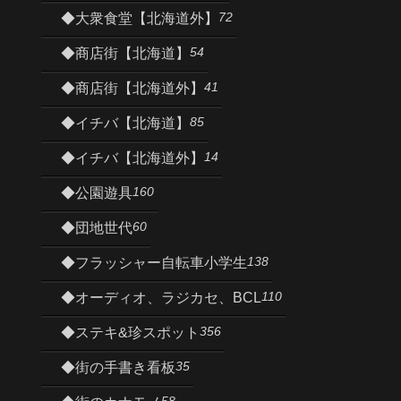
72
◆大衆食堂【北海道外】
54
◆商店街【北海道】
41
◆商店街【北海道外】
85
◆イチバ【北海道】
14
◆イチバ【北海道外】
160
◆公園遊具
60
◆団地世代
138
◆フラッシャー自転車小学生
110
◆オーディオ、ラジカセ、BCL
356
◆ステキ&珍スポット
35
◆街の手書き看板
58