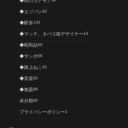
◆街のカナモノ
62
◆エゾパン
134
◆駅舎
14
◆マッチ、タバコ箱デザイナー
69
◆昭和品
56
◆サンポ
41
◆路上ねこ
55
◆音楽
88
◆無題
66
未分類
1
プライバシーポリシー