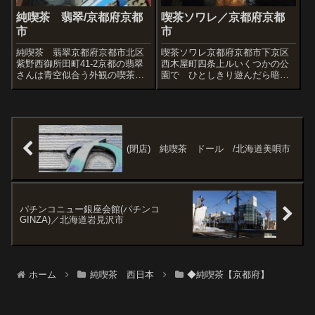
純喫茶 翡翠/京都府京都
喫茶ソワレ／京都府京都
市
市
純喫茶 翡翠京都府京都市北区
喫茶ソワレ京都府京都市下京区
紫野西御所田町41-2京都の翡翠
西木屋町四条上ルいくつかの公
さんは青空似合う外観の喫茶の
園で ひとしきり遊んだら暗く
ひとつ。白い壁に爽やかなスラ
なってきた。こんな夜でも営業
イプ。見たとたん、車の『BMW
してそうな喫茶は、やはり有名
だ』と思っちゃいました。1970
なあの店たちだろうか。という
年代、このストライプカラーの
か私など入っても良いものだろ
入ったBMWが流行ったんです
うか、しかも一人で。というわ
よ。イ...
けで、おそるおそ...
(閉店) 純喫茶 ドール /北海道美唄市
パチンコニュー銀座会館(パチンコ
GINZA)／北海道岩見沢市
ホーム
純喫茶 西日本
◆純喫茶【京都府】