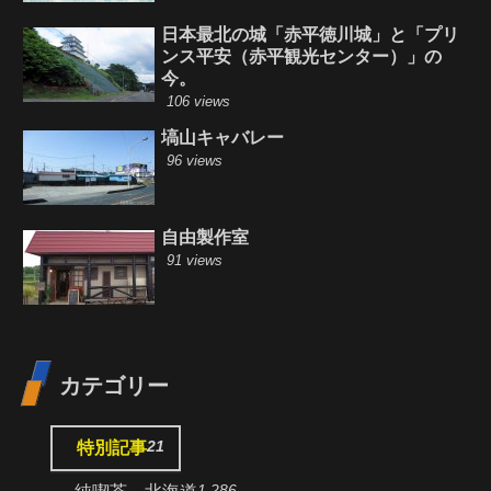
日本最北の城「赤平徳川城」と「プリ
ンス平安（赤平観光センター）」の
今。
106 views
塙山キャバレー
96 views
自由製作室
91 views
カテゴリー
21
特別記事
1,286