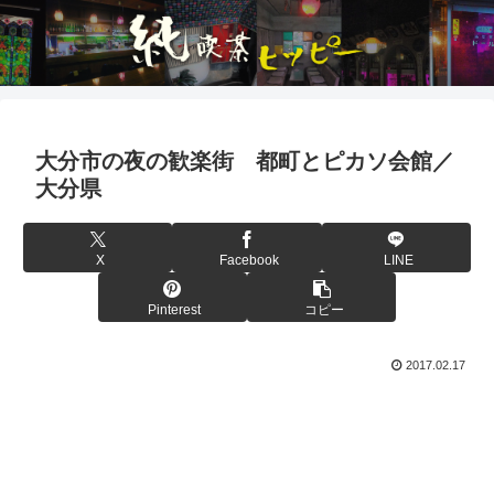
大分市の夜の歓楽街 都町とピカソ会館／
大分県
X
Facebook
LINE
Pinterest
コピー
2017.02.17