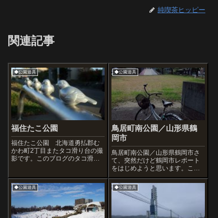
純喫茶ヒッピー
関連記事
◆公園遊具
◆公園遊具
福住たこ公園
鳥居町南公園／山形県鶴
岡市
福住たこ公園 北海道勇払郡む
かわ町2丁目またタコ滑り台の撮
鳥居町南公園／山形県鶴岡市さ
影です。このブログのタコ滑り
て、突然だけど鶴岡市レポート
台コレクションもかなり多くな
をはじめようと思います。これ
りましたね。何個になったか
も2014秋。偶然通りがかった古
な。宇宙系、プッシュホンなど
い公園です。このブログに何度
◆公園遊具
◆公園遊具
変わった形の滑り台、富士山滑
か登場している希少(だと思うん
り台、象さんなど全部あわせて
ですが・・・)な富士山型滑り台
137記事になり...
を発見!愛知以外では初めて見た
かも。...