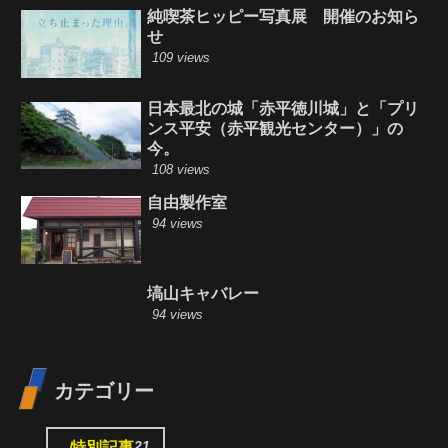
純喫茶ヒッピー写真展 開催のお知ら
せ
109 views
日本最北の城「赤平徳川城」と「プリ
ンス平安（赤平観光センター）」の
今。
108 views
自由製作室
94 views
塙山キャバレー
94 views
カテゴリー
21
特別記事