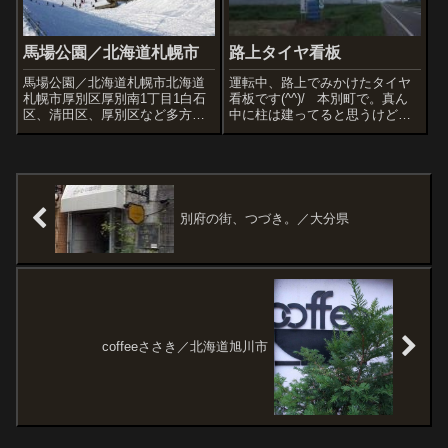
馬場公園／北海道札幌市
路上タイヤ看板
馬場公園／北海道札幌市北海道
運転中、路上でみかけたタイヤ
札幌市厚別区厚別南1丁目1白石
看板です(^^)/ 本別町で。真ん
区、清田区、厚別区など多方面
中に柱は建ってると思うけどコ
の市民から人気の公園。高低差
レずいぶん高く積んだな
のある特殊な地形からソリやス
ぁ 足寄町、タイヤロボ。以
キーを気軽に楽しめるので、夏
前も載せましたね。 以前
場より冬の理由が多いと思う。
の写真www.japan-cafe.co...
冬なので出口はふさがれている
別府の街、つづき。／大分県
coffeeささき／北海道旭川市