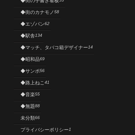
35
◆街の手書き看板
58
◆街のカナモノ
62
◆エゾパン
134
◆駅舎
14
◆マッチ、タバコ箱デザイナー
69
◆昭和品
56
◆サンポ
41
◆路上ねこ
55
◆音楽
88
◆無題
66
未分類
1
プライバシーポリシー