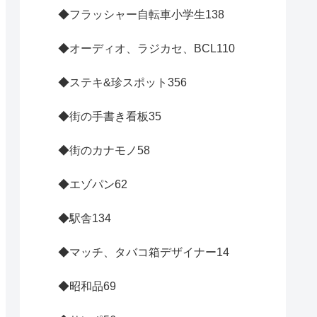
◆フラッシャー自転車小学生
138
◆オーディオ、ラジカセ、BCL
110
◆ステキ&珍スポット
356
◆街の手書き看板
35
◆街のカナモノ
58
◆エゾパン
62
◆駅舎
134
◆マッチ、タバコ箱デザイナー
14
◆昭和品
69