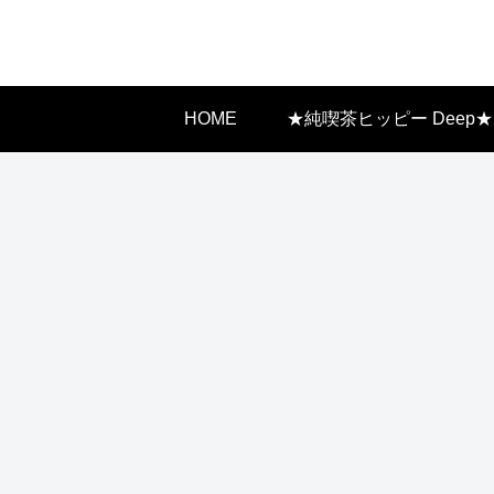
HOME
★純喫茶ヒッピー Deep★