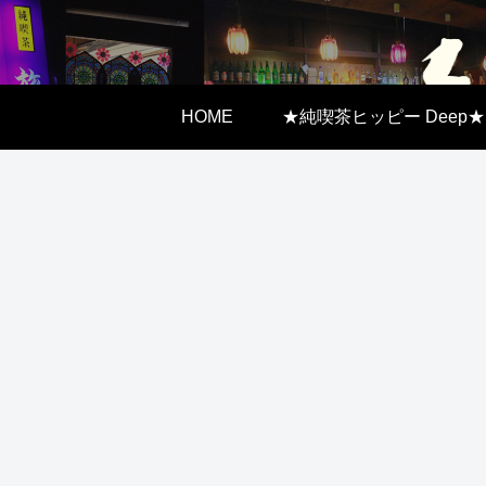
HOME
★純喫茶ヒッピー Deep★