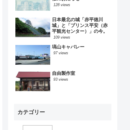
128 views
日本最北の城「赤平徳川
城」と「プリンス平安（赤
平観光センター）」の今。
109 views
塙山キャバレー
97 views
自由製作室
93 views
カテゴリー