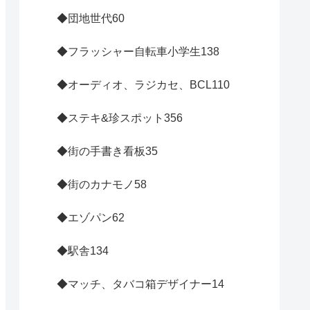
◆団地世代
60
◆フラッシャー自転車小学生
138
◆オーディオ、ラジカセ、BCL
110
◆ステキ&珍スポット
356
◆街の手書き看板
35
◆街のカナモノ
58
◆エゾパン
62
◆駅舎
134
◆マッチ、タバコ箱デザイナー
14