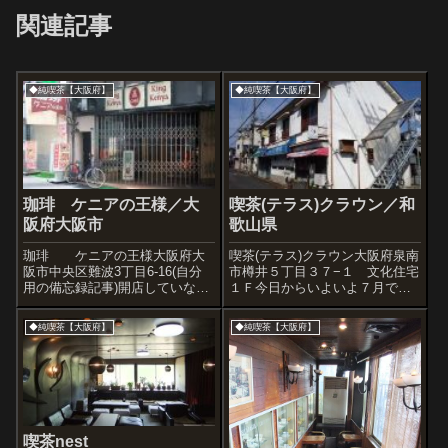
関連記事
◆純喫茶【大阪府】
◆純喫茶【大阪府】
珈琲 ケニアの王様／大
喫茶(テラス)クラウン／和
阪府大阪市
歌山県
珈琲 ケニアの王様大阪府大
喫茶(テラス)クラウン大阪府泉南
阪市中央区難波3丁目6-16(自分
市樽井５丁目３７−１ 文化住宅
用の備忘録記事)開店していなか
１Ｆ今日からいよいよ７月です
ったんで、今度入ろう。
な。宮崎も松山も岐阜も埼玉も
旭川も、もっと暑くなります
◆純喫茶【大阪府】
◆純喫茶【大阪府】
な。そーかー７月かぁ。 (←特
に意味なし)さて、今日のお話は
大阪。樽井駅は関西空港に近い
んで...
喫茶nest