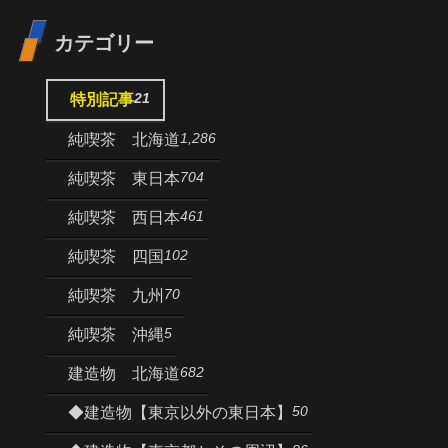
カテゴリー
21
特別記事
1,286
純喫茶 北海道
704
純喫茶 東日本
461
純喫茶 西日本
102
純喫茶 四国
70
純喫茶 九州
5
純喫茶 沖縄
682
建造物 北海道
50
◆建造物【東京以外の東日本】