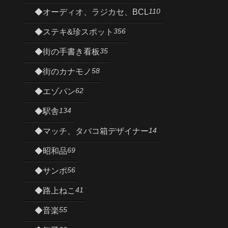
110
◆オーディオ、ラジカセ、BCL
356
◆ステキ&珍スポット
35
◆街の手書き看板
58
◆街のカナモノ
62
◆エゾパン
134
◆駅舎
14
◆マッチ、タバコ箱デザイナー
69
◆昭和品
56
◆サンポ
41
◆路上ねこ
55
◆音楽