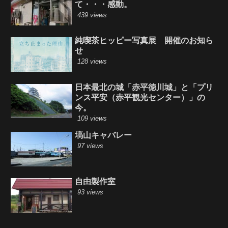
て・・・感動。
439 views
純喫茶ヒッピー写真展 開催のお知ら
せ
128 views
日本最北の城「赤平徳川城」と「プリ
ンス平安（赤平観光センター）」の
今。
109 views
塙山キャバレー
97 views
自由製作室
93 views