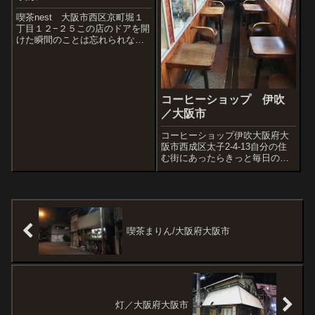
喫茶nest 大阪市西区京町堀１
丁目１２−２５この店のドアを開
けた瞬間のことは忘れられな
い。外観からは想像ができない
極上の内装が広がっているの
だ。人生の途中、5000店を超え
る喫茶店に立ち寄り、めまいが
するほど空間美にほれ込んだ店
コーヒーショップ 伊吹
がいくつも...
／大阪市
コーヒーショップ伊吹大阪府大
阪市西成区太子2-4-13自分の住
む街にあったらきっと毎日のよ
うに行くコーヒーショップ伊吹
さん。昨日の続き伊吹さんのほ
ぼ全景煙草や灰、マッチは足元
へ落としてOK大阪最強のコーヒ
ーだった。二杯目はクリームを
いれて。...
喫茶まりん/大阪府大阪市
灯／大阪府大阪市