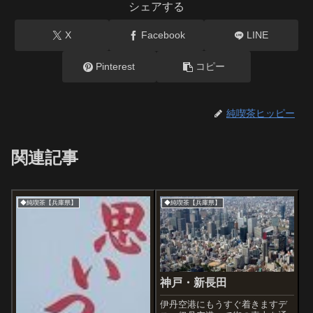
シェアする
X
Facebook
LINE
Pinterest
コピー
純喫茶ヒッピー
関連記事
◆純喫茶【兵庫県】
◆純喫茶【兵庫県】
神戸・新長田
伊丹空港にもうすぐ着きますデ