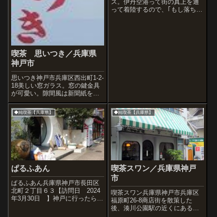
ス。伊丹空港って街の真上を通
って着陸するので、｢もし落ちた
ら大変なことになる｣といつも余
計な心配でドキドキします。い
きなりですが神戸・新長田に到
着。ひまわりのような外灯とヒ
ネリジマのコラボ。スナック
喫茶 思いつき／兵庫県
グリーンさん...
神戸市
思いつき神戸市兵庫区西出町1-2-
18美しい窓ガラス。窓の鍵金具
が可愛い。隙間風は新聞紙を差
し込んで。<思いつき 1、２>
◆純喫茶【兵庫県】
◆純喫茶【兵庫県】
ぱるふあん
喫茶スワン／兵庫県神戸
市
ぱるふあん兵庫県神戸市長田区
北町２丁目６３【訪問日 2024‎
喫茶スワン兵庫県神戸市兵庫区
年‎3‎月‎30‎日 】神戸に行ったら寄
福原町26-8商店街を散策した
る喫茶店。でも閉店(廃業)してし
後、湊川公園駅の近くにある、
まった。閉店を知りながらも寄
喫茶「スワン」へ寄りました。