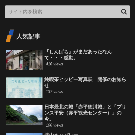
人気記事
『しんぱち』がまだあったなん
て・・・感動。
416 views
純喫茶ヒッピー写真展 開催のお知ら
せ
137 views
日本最北の城「赤平徳川城」と「プリ
ンス平安（赤平観光センター）」の
今。
106 views