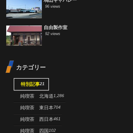
塙山キャバレー
96 views
自由製作室
92 views
カテゴリー
21
特別記事
1,286
純喫茶 北海道
704
純喫茶 東日本
461
純喫茶 西日本
102
純喫茶 四国