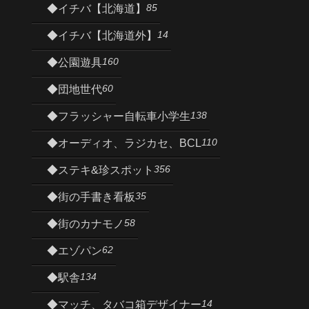
85
◆イチバ【北海道】
14
◆イチバ【北海道外】
160
◆公園遊具
60
◆団地世代
138
◆フラッシャー自転車小学生
110
◆オーディオ、ラジカセ、BCL
356
◆ステキ&珍スポット
35
◆街の手書き看板
58
◆街のカナモノ
62
◆エゾパン
134
◆駅舎
14
◆マッチ、タバコ箱デザイナー