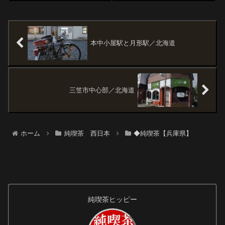
ってみると、なんと工事中。業
ショーウィンドウにはスワンの
者さんに聞くと復活するらし
硝子細工が飾られています。昭
い。オーナーが変わるのか...
和の面影が色濃く残った店内に
カンゲキ。照明器具がすべて美
しいです。壁と...
本中小屋駅と月形駅／北海道
三笠市中心部／北海道
ホーム
純喫茶 西日本
◆純喫茶【兵庫県】
純喫茶ヒッピー